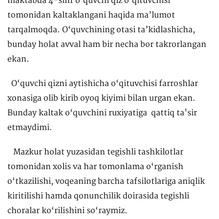
maktabda 4-sinf o‘quvchi qiz o‘qituvchisi
tomonidan kaltaklangani haqida ma’lumot
tarqalmoqda. O‘quvchining otasi ta’kidlashicha,
bunday holat avval ham bir necha bor takrorlangan
ekan.
O‘quvchi qizni aytishicha o‘qituvchisi farroshlar
xonasiga olib kirib oyoq kiyimi bilan urgan ekan.
Bunday kaltak o‘quvchini ruxiyatiga qattiq ta'sir
etmaydimi.
Mazkur holat yuzasidan tegishli tashkilotlar
tomonidan xolis va har tomonlama o‘rganish
o‘tkazilishi, voqeaning barcha tafsilotlariga aniqlik
kiritilishi hamda qonunchilik doirasida tegishli
choralar ko‘rilishini so‘raymiz.