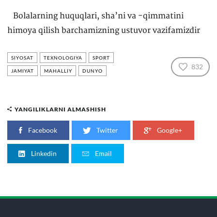
Bolalarning huquqlari, sha’ni va -qimmatini
himoya qilish barchamizning ustuvor vazifamizdir
SIYOSAT
TEXNOLOGIYA
SPORT
832
JAMIYAT
MAHALLIY
DUNYO
YANGILIKLARNI ALMASHISH
Facebook
Twitter
Google+
Linkedin
Email