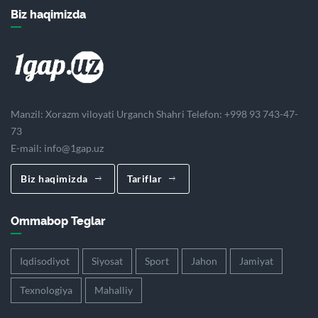
Biz haqimizda
Manzil: Xorazm viloyati Urganch Shahri Telefon: +998 93 743-47-
73
E-mail:
info@1gap.uz
Biz haqimizda
Tariflar
Ommabop Teglar
Iqdisodiyot
Siyosat
Sport
Jahon
Jamiyat
Texnologiya
Mahalliy