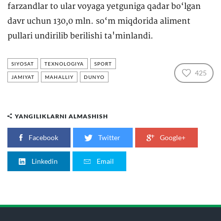
farzandlar to ular voyaga yetguniga qadar bo‘lgan
davr uchun 130,0 mln. so‘m miqdorida aliment
pullari undirilib berilishi ta'minlandi.
SIYOSAT
TEXNOLOGIYA
SPORT
425
JAMIYAT
MAHALLIY
DUNYO
YANGILIKLARNI ALMASHISH
Facebook
Twitter
Google+
Linkedin
Email