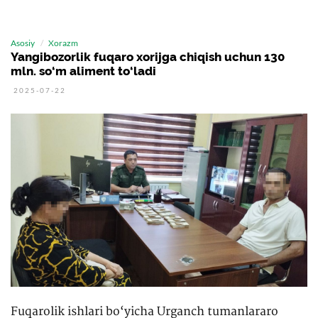
Asosiy
Xorazm
Yangibozorlik fuqaro xorijga chiqish uchun 130
mln. so‘m aliment to‘ladi
2025-07-22
Fuqarolik ishlari bo‘yicha Urganch tumanlararo