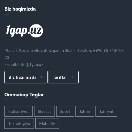
Biz haqimizda
Manzil: Xorazm viloyati Urganch Shahri Telefon: +998 93 743-47-
73
E-mail:
info@1gap.uz
Biz haqimizda
Tariflar
Ommabop Teglar
Iqdisodiyot
Siyosat
Sport
Jahon
Jamiyat
Texnologiya
Mahalliy