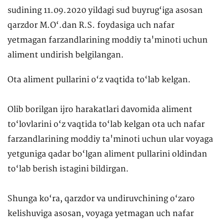
sudining 11.09.2020 yildagi sud buyrug‘iga asosan
qarzdor M.O‘.dan R.S. foydasiga uch nafar
yetmagan farzandlarining moddiy ta'minoti uchun
aliment undirish belgilangan.
Ota aliment pullarini o‘z vaqtida to‘lab kelgan.
Olib borilgan ijro harakatlari davomida aliment
to‘lovlarini o‘z vaqtida to‘lab kelgan ota uch nafar
farzandlarining moddiy ta'minoti uchun ular voyaga
yetguniga qadar bo‘lgan aliment pullarini oldindan
to‘lab berish istagini bildirgan.
Shunga ko‘ra, qarzdor va undiruvchining o‘zaro
kelishuviga asosan, voyaga yetmagan uch nafar