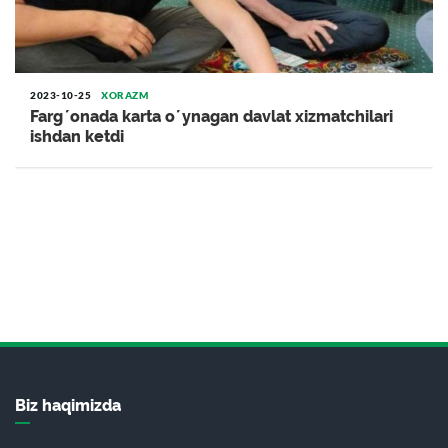
2023-10-25
XORAZM
Fargʼonada karta oʼynagan davlat xizmatchilari
ishdan ketdi
Biz haqimizda