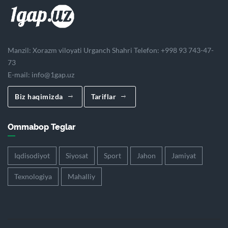
Manzil: Xorazm viloyati Urganch Shahri Telefon: +998 93 743-47-
73
E-mail:
info@1gap.uz
Biz haqimizda
Tariflar
Ommabop Teglar
Iqdisodiyot
Siyosat
Sport
Jahon
Jamiyat
Texnologiya
Mahalliy