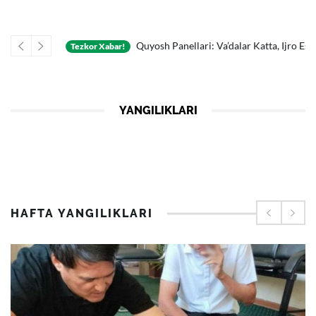
Oldingi
Keyingi
xema Fosh Etildi
Quyosh Panellari: Va’dalar Katta, Ijro Esa «paysalga» S
Tezkor Xabar!
YANGILIKLARI
HAFTA YANGILIKLARI