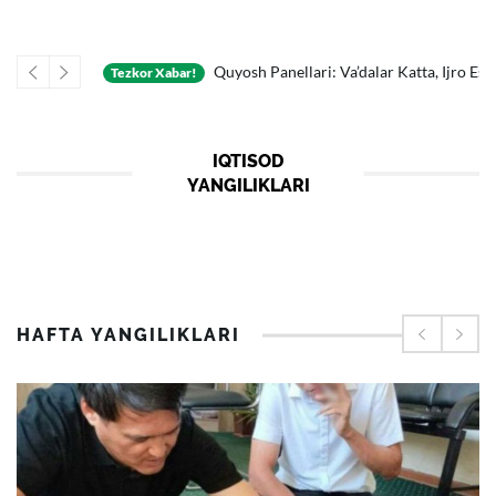
Oldingi
Keyingi
xema Fosh Etildi
Quyosh Panellari: Va’dalar Katta, Ijro Esa «paysalga» S
Tezkor Xabar!
IQTISOD
YANGILIKLARI
HAFTA YANGILIKLARI