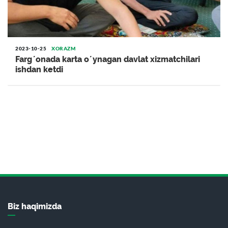
2023-10-25
XORAZM
Fargʼonada karta oʼynagan davlat xizmatchilari
ishdan ketdi
Biz haqimizda