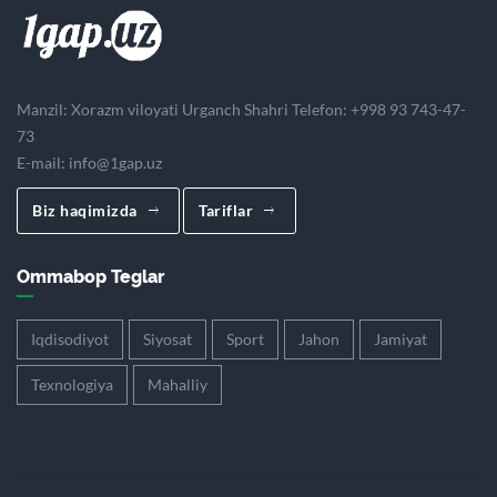
Manzil: Xorazm viloyati Urganch Shahri Telefon: +998 93 743-47-
73
E-mail:
info@1gap.uz
Biz haqimizda
Tariflar
Ommabop Teglar
Iqdisodiyot
Siyosat
Sport
Jahon
Jamiyat
Texnologiya
Mahalliy