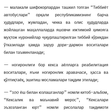
— малакали шифокорлардан ташкил топган “Тиббиёт
автобуслари” орқали республикамизнинг барча
ҳудудлари, жумладан, чекка ва олис ҳудудларда
жойлашган маҳаллаларда яшовчи ижтимоий ҳимояга
муҳтож нуронийлар чуқурлаштирилган тиббий кўрикдан
ўтказилади ҳамда зарур дори-дармон воситалари
билан таъминланади;
— ногиронлиги бор кекса аёлларга реабилитация
воситалари, яъни ногиронлик аравачаси, ҳасса ва
қўлтиқтаёқ, эшитиш мосламалари тақдим этилади;
— “100 ёш билан юзлашганлар” номли китоб-альбом,
“Кексалик ва маънавий мерос”, “Кексалари
эъзозланган юрт” номли рисолалар такдимоти