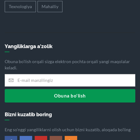
Texnologiya
Mahalliy
Yangiliklarga a'zolik
Obuna bo'lish orqali sizga elektron pochta orqali yangi maqolalar
keladi.
Obuna bo'lish
Bizni kuzatib boring
Eng so'nggi yangiliklarni olish uchun bizni kuzatib, aloqada bo'ling