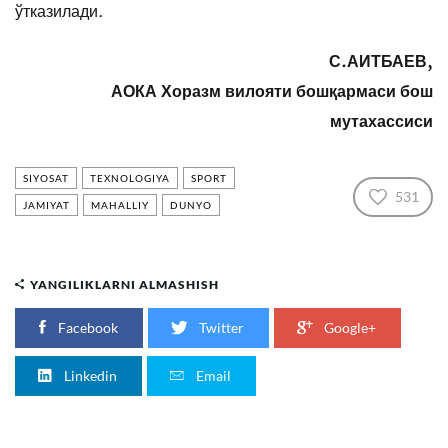
ўтказилади.
С.АИТБАЕВ,
АОКА Хоразм вилояти бошқармаси бош
мутахассиси
SIYOSAT
TEXNOLOGIYA
SPORT
531
JAMIYAT
MAHALLIY
DUNYO
YANGILIKLARNI ALMASHISH
Facebook
Twitter
Google+
Linkedin
Email