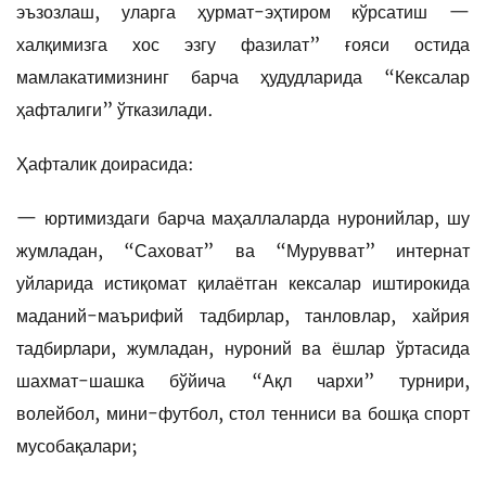
эъзозлаш, уларга ҳурмат-эҳтиром кўрсатиш —
халқимизга хос эзгу фазилат” ғояси остида
мамлакатимизнинг барча ҳудудларида “Кексалар
ҳафталиги” ўтказилади.
Ҳафталик доирасида:
— юртимиздаги барча маҳаллаларда нуронийлар, шу
жумладан, “Саховат” ва “Мурувват” интернат
уйларида истиқомат қилаётган кексалар иштирокида
маданий-маърифий тадбирлар, танловлар, хайрия
тадбирлари, жумладан, нуроний ва ёшлар ўртасида
шахмат-шашка бўйича “Ақл чархи” турнири,
волейбол, мини-футбол, стол тенниси ва бошқа спорт
мусобақалари;