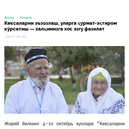
Asosiy
Xorazm
Кексаларни эъзозлаш, уларга ҳурмат-эҳтиром
кўрсатиш — халқимизга хос эзгу фазилат
2021-10-04
Жорий йилнинг 4-10 октябрь кунлари “Кексаларни