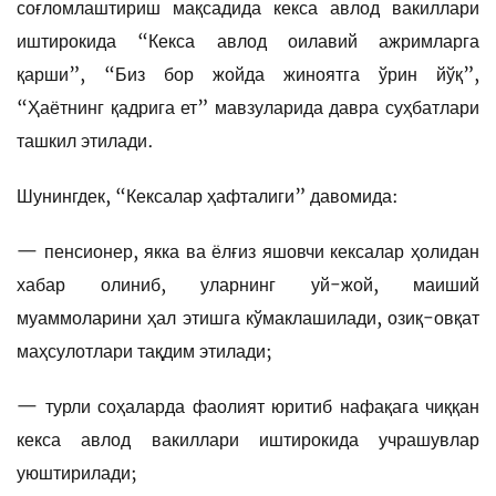
соғломлаштириш мақсадида кекса авлод вакиллари
иштирокида “Кекса авлод оилавий ажримларга
қарши”, “Биз бор жойда жиноятга ўрин йўқ”,
“Ҳаётнинг қадрига ет” мавзуларида давра суҳбатлари
ташкил этилади.
Шунингдек, “Кексалар ҳафталиги” давомида:
— пенсионер, якка ва ёлғиз яшовчи кексалар ҳолидан
хабар олиниб, уларнинг уй-жой, маиший
муаммоларини ҳал этишга кўмаклашилади, озиқ-овқат
маҳсулотлари тақдим этилади;
— турли соҳаларда фаолият юритиб нафақага чиққан
кекса авлод вакиллари иштирокида учрашувлар
уюштирилади;