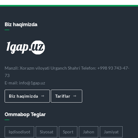
Biz haqimizda
Manzil: Xorazm viloyati Urganch Shahri Telefon: +998 93 743-47-
73
E-mail:
info@1gap.uz
Biz haqimizda
Tariflar
Ommabop Teglar
Iqdisodiyot
Siyosat
Sport
Jahon
Jamiyat