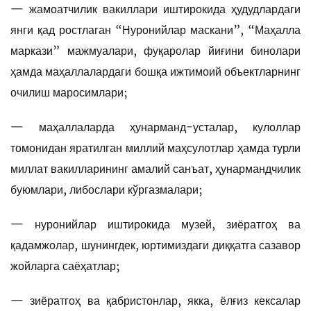
— жамоатчилик вакиллари иштирокида ҳудудлардаги
янги қад ростлаган “Нуронийлар маскани”, “Маҳалла
маркази” мажмуалари, фуқаролар йиғини бинолари
ҳамда маҳаллалардаги бошқа ижтимоий объектларнинг
очилиш маросимлари;
— маҳаллаларда ҳунарманд-усталар, кулоллар
томонидан яратилган миллий маҳсулотлар ҳамда турли
миллат вакилларининг амалий санъат, ҳунармандчилик
буюмлари, либослари кўргазмалари;
— нуронийлар иштирокида музей, зиёратгоҳ ва
қадамжолар, шунингдек, юртимиздаги диққатга сазавор
жойларга саёҳатлар;
— зиёратгоҳ ва қабристонлар, якка, ёлғиз кексалар