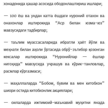
хонадонида ҳашар асосида ободонлаштириш ишлари;
— 100 ёш ва ундан катта ёшдаги нуроний отахон ва
онахонлар иштирокида “Аср билан юзма-юз”
мавзусидаги тадбирлар;
— таълим муассасаларида ибратли ҳаёт йўли ва
меҳнати билан аҳоли ўртасида обрў-эътибор қозонган
кексалар иштирокида “Нуронийлар — ёшлар
нигоҳида” мавзусида учрашув ва кўрик-танловлар,
расмлар кўргазмаси;
— маҳаллаларда “Бобом, бувим ва мен китобхон”
шиори остида китобхонлик акциялари;
— оилаларда ижтимоий-маънавий муҳитни янада