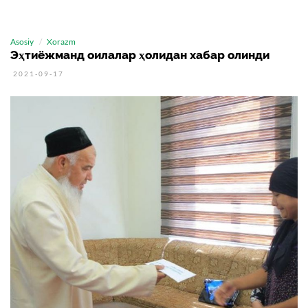
Asosiy
Xorazm
Эҳтиёжманд оилалар ҳолидан хабар олинди
2021-09-17