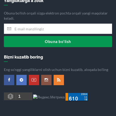
Yangiliklarga a'zolik
Obuna bo'lish orqali sizga elektron pochta orqali yangi maqolalar
keladi.
Obuna bo'lish
Bizni kuzatib boring
Eng so'nggi yangiliklarni olish uchun bizni kuzatib, aloqada bo'ling
1