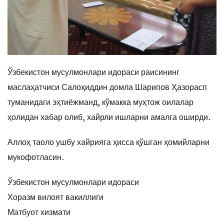
Ўзбекистон мусулмонлари идораси раисининг
маслаҳатчиси Салоҳиддин домла Шарипов Ҳазорасп
туманидаги эҳтиёжманд, кўмакка муҳтож оилалар
ҳолидан хабар олиб, хайрли ишларни амалга оширди.
Аллоҳ таоло ушбу хайрияга ҳисса қўшган ҳомийларни
мукофотласин.
Ўзбекистон мусулмонлари идораси
Хоразм вилоят вакиллиги
Матбуот хизмати