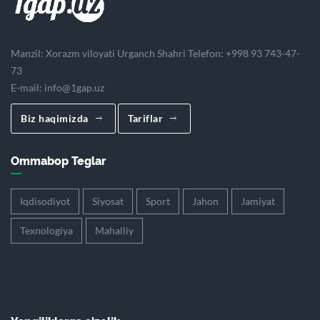
Manzil: Xorazm viloyati Urganch Shahri Telefon: +998 93 743-47-
73
E-mail:
info@1gap.uz
Biz haqimizda
Tariflar
Ommabop Teglar
Iqdisodiyot
Siyosat
Sport
Jahon
Jamiyat
Texnologiya
Mahalliy