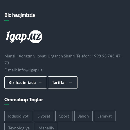
Biz haqimizda
Manzil: Xorazm viloyati Urganch Shahri Telefon: +998 93 743-47-
73
E-mail:
info@1gap.uz
Biz haqimizda
Tariflar
Ommabop Teglar
Iqdisodiyot
Siyosat
Sport
Jahon
Jamiyat
Texnologiya
Mahalliy