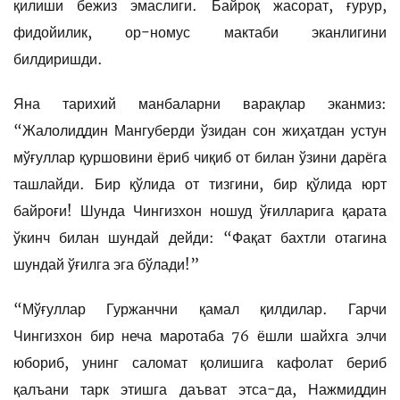
қилиши бежиз эмаслиги. Байроқ жасорат, ғурур,
фидойилик, ор-номус мактаби эканлигини
билдиришди.
Яна тарихий манбаларни варақлар эканмиз:
“Жалолиддин Мангуберди ўзидан сон жиҳатдан устун
мўғуллар қуршовини ёриб чиқиб от билан ўзини дарёга
ташлайди. Бир қўлида от тизгини, бир қўлида юрт
байроғи! Шунда Чингизхон ношуд ўғилларига қарата
ўкинч билан шундай дейди: “Фақат бахтли отагина
шундай ўғилга эга бўлади!”
“Мўғуллар Гуржанчни қамал қилдилар. Гарчи
Чингизхон бир неча маротаба 76 ёшли шайхга элчи
юбориб, унинг саломат қолишига кафолат бериб
қалъани тарк этишга даъват этса-да, Нажмиддин