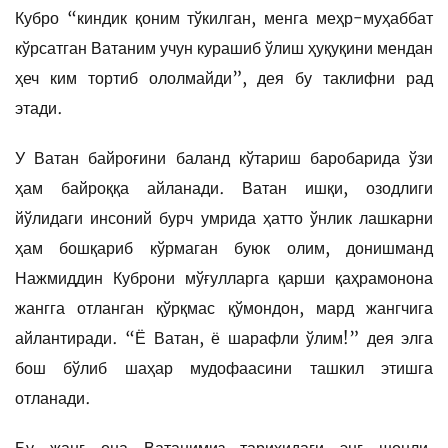
Кубро “киндик қоним тўкилган, менга меҳр-муҳаббат
кўрсатган Ватаним учун курашиб ўлиш ҳуқуқини мендан
ҳеч ким тортиб ололмайди”, дея бу таклифни рад
этади.
У Ватан байроғини баланд кўтариш баробарида ўзи
ҳам байроққа айланади. Ватан ишқи, озодлиги
йўлидаги инсоний бурч умрида ҳатто ўнлик лашкарни
ҳам бошқариб кўрмаган буюк олим, донишманд
Нажмиддин Куброни мўғулларга қарши қаҳрамонона
жангга отланган қўрқмас қўмондон, мард жангчига
айлантиради. “Ё Ватан, ё шарафли ўлим!” дея элга
бош бўлиб шаҳар мудофаасини ташкил этишга
отланади.