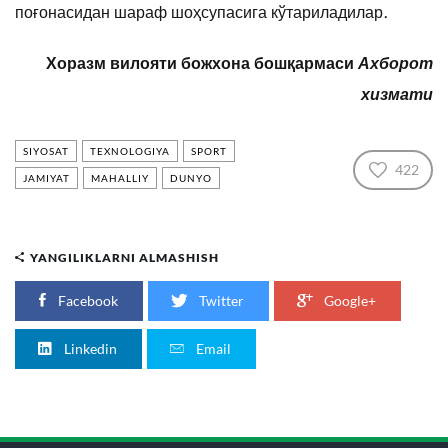
поғонасидан шараф шоҳсупасига кўтариладилар.
Ахборот
Хоразм вилояти божхона
бошқармаси
хизмати
SIYOSAT
TEXNOLOGIYA
SPORT
422
JAMIYAT
MAHALLIY
DUNYO
YANGILIKLARNI ALMASHISH
Facebook
Twitter
Google+
Linkedin
Email