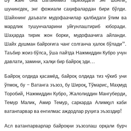
Бу жанг она Ватанимиз тарихидаги энг шонли,
шунингдек, энг фожиали саҳифалардан бири бўлди.
Шайхнинг даъвати мудофаачилар қалбидаги ўлим ва
мардлик тушунчаларини уйғунлаштириб юборади.
Шаҳарда тирик жон борки, мудофаачига айланди.
Шайх душман байроғига чанг солганча ҳалок бўлади”.
Таъбир жоиз бўлса, ўша пайтда Нажмиддин Кубро учун
давлати, замини, халқи бир байроқ эди...
Байроқ олдида қасамёд, байроқ олдида тиз чўкиб уни
ўпмоқ, бу – Ватанга эъзоз, бу Широқ, Тўмарис, Маҳмуд
Торобий, Нажмиддин Кубро, Жалолиддин Мангуберди,
Темур Малик, Амир Темур, саркарда Алимқул каби
ватанпарвар ва енгилмас аждодлар руҳига эъзоздир!
Асл ватанпарварлар байроқни эъзозлаш орқали бурч