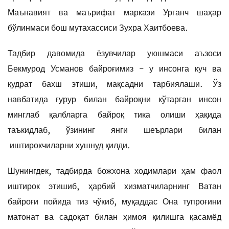
Маънавият ва маърифат маркази Урганч шаҳар
бўлинмаси бош мутахассиси Зухра Хаитбоева.
Тадбир давомида ёзувчилар уюшмаси аъзоси
Бекмурод Усманов байроғимиз - у инсонга куч ва
қудрат бахш этиши, мақсадни тарбиялаши. Ўз
навбатида ғурур билан байроқни кўтарган инсон
минглаб қалбларга байроқ тика олиши ҳақида
таъкидлаб, ўзининг янги шеърлари билан
иштирокчиларни хушнуд қилди.
Шунингдек, тадбирда божхона ходимлари ҳам фаол
иштирок этишиб, ҳарбий хизматчиларнинг Ватан
байроғи пойида тиз чўкиб, муқаддас Она тупроғини
матонат ва садоқат билан ҳимоя қилишга қасамёд