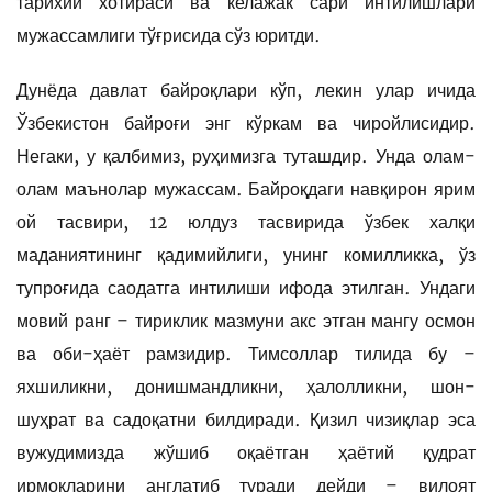
тарихий хотираси ва келажак сари интилишлари
мужассамлиги тўғрисида сўз юритди.
Дунёда давлат байроқлари кўп, лекин улар ичида
Ўзбекистон байроғи энг кўркам ва чиройлисидир.
Негаки, у қалбимиз, руҳимизга туташдир. Унда олам-
олам маънолар мужассам. Байроқдаги навқирон ярим
ой тасвири, 12 юлдуз тасвирида ўзбек халқи
маданиятининг қадимийлиги, унинг комилликка, ўз
тупроғида саодатга интилиши ифода этилган. Ундаги
мовий ранг – тириклик мазмуни акс этган мангу осмон
ва оби-ҳаёт рамзидир. Тимсоллар тилида бу –
яхшиликни, донишмандликни, ҳалолликни, шон-
шуҳрат ва садоқатни билдиради. Қизил чизиқлар эса
вужудимизда жўшиб оқаётган ҳаётий қудрат
ирмоқларини англатиб туради дейди – вилоят