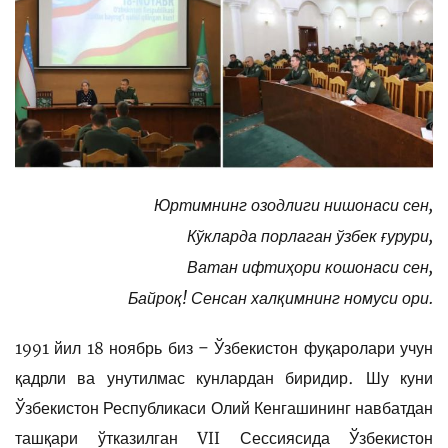
Юртимнинг озодлиги нишонаси сен,
Кўкларда порлаган ўзбек ғурури,
Ватан ифтиҳори кошонаси сен,
Байроқ! Сенсан халқимнинг номуси ори.
1991 йил 18 ноябрь биз – Ўзбекистон фуқаролари учун
қадрли ва унутилмас кунлардан биридир. Шу куни
Ўзбекистон Республикаси Олий Кенгашининг навбатдан
ташқари ўтказилган VII Сессиясида Ўзбекистон