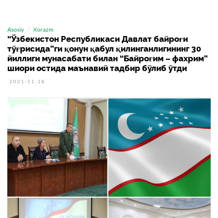
Asosiy
Xorazm
“Ўзбекистон Республикаси Давлат байроғи
тўғрисида”ги қонун қабул қилинганлигининг 30
йиллиги мунасабати билан “Байроғим – фахрим”
шиори остида маънавий тадбир бўлиб ўтди
2021-11-18