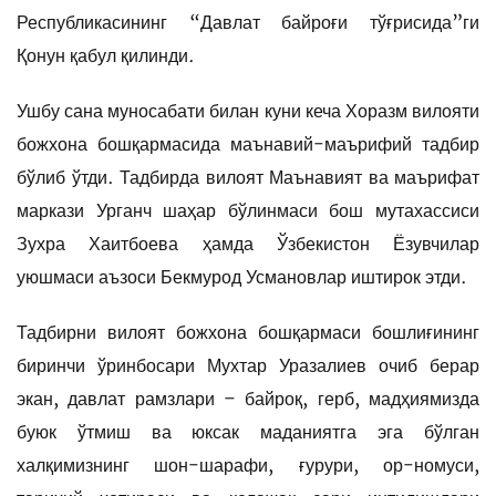
Республикасининг “Давлат байроғи тўғрисида”ги
Қонун қабул қилинди.
Ушбу сана муносабати билан куни кеча Хоразм вилояти
божхона бошқармасида маънавий-маърифий тадбир
бўлиб ўтди. Тадбирда вилоят Маънавият ва маърифат
маркази Урганч шаҳар бўлинмаси бош мутахассиси
Зухра Хаитбоева ҳамда Ўзбекистон Ёзувчилар
уюшмаси аъзоси Бекмурод Усмановлар иштирок этди.
Тадбирни вилоят божхона бошқармаси бошлиғининг
биринчи ўринбосари Мухтар Уразалиев очиб берар
экан, давлат рамзлари – байроқ, герб, мадҳиямизда
буюк ўтмиш ва юксак маданиятга эга бўлган
халқимизнинг шон-шарафи, ғурури, ор-номуси,