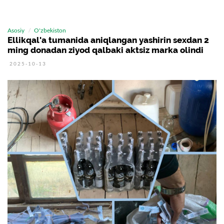
Asosiy
O'zbekiston
Ellikqal'a tumanida aniqlangan yashirin sexdan 2
ming donadan ziyod qalbaki aktsiz marka olindi
2025-10-13