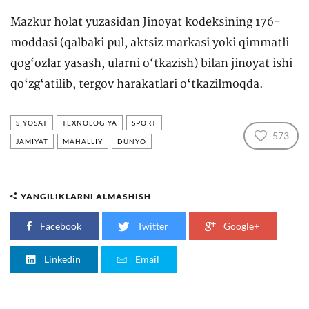
Mazkur holat yuzasidan Jinoyat kodeksining 176-
moddasi (qalbaki pul, aktsiz markasi yoki qimmatli
qog‘ozlar yasash, ularni o‘tkazish) bilan jinoyat ishi
qo‘zg‘atilib, tergov harakatlari o‘tkazilmoqda.
SIYOSAT
TEXNOLOGIYA
SPORT
573
JAMIYAT
MAHALLIY
DUNYO
YANGILIKLARNI ALMASHISH
Facebook
Twitter
Google+
Linkedin
Email