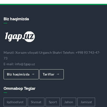
Biz haqimizda
Manzil: Xorazm viloyati Urganch Shahri Telefon: +998 93 743-47-
73
E-mail:
info@1gap.uz
Biz haqimizda
Tariflar
Ommabop Teglar
Iqdisodiyot
Siyosat
Sport
Jahon
Jamiyat