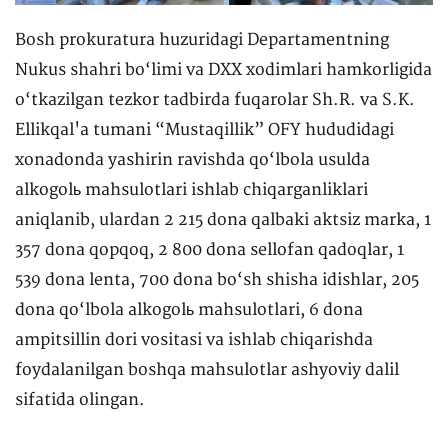
Bosh prokuratura huzuridagi Departamentning
Nukus shahri bo‘limi va DXX xodimlari hamkorligida
o‘tkazilgan tezkor tadbirda fuqarolar Sh.R. va S.K.
Ellikqal'a tumani “Mustaqillik” OFY hududidagi
xonadonda yashirin ravishda qo‘lbola usulda
alkogolь mahsulotlari ishlab chiqarganliklari
aniqlanib, ulardan 2 215 dona qalbaki aktsiz marka, 1
357 dona qopqoq, 2 800 dona sellofan qadoqlar, 1
539 dona lenta, 700 dona bo‘sh shisha idishlar, 205
dona qo‘lbola alkogolь mahsulotlari, 6 dona
ampitsillin dori vositasi va ishlab chiqarishda
foydalanilgan boshqa mahsulotlar ashyoviy dalil
sifatida olingan.