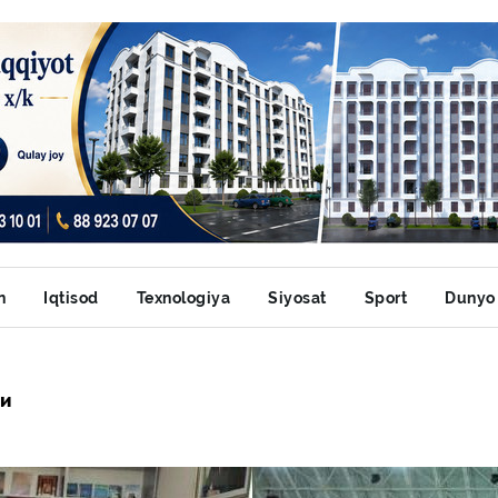
n
Iqtisod
Texnologiya
Siyosat
Sport
Dunyo
ри