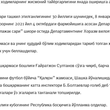
да ходимларнинг жисмоний тайёргарлигини янада оширишга 
ари ташкил этилганлигининг 30 йиллиги шунингдек, 8 январ
рорнинг 2021 йил 4 октябрдаги фармойишига асосан Депа
елажак сари” шиори остида Департаментнинг Хоразм вилоя
маси ва унинг ҳудудий бўлим ходимларидан таркиб топган 
к учун беллашдилар.
шқармаси бошлиғи Ғайратжон Султанов сўзга чиқиб, барча
 мини футбол бўйича “Қалқон” жамоаси, Шашка йўналишид
а бошқарманинг катта инспектори Б.Болтаевлар ғолиб деб
ғалари ўз эгаларига тантанали топширилди.
лиғи кубогининг Республика босқичига йўлланма олдилар.