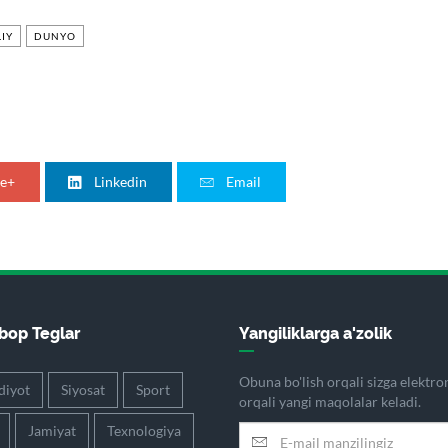
IY
DUNYO
e+
Linkedin
Email
op Teglar
Yangiliklarga a'zolik
Obuna bo'lish orqali sizga elektr
diyot
Siyosat
Sport
orqali yangi maqolalar keladi.
Jamiyat
Texnologiya