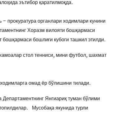
алоҳида эътибор қаратилмоқда.
ь – прокуратура органлари ходимлари кунини
ртаментнинг Хоразм вилояти бошқармаси
т бошқармаси бошлиғи кубоги ташкил этилди.
жамоалар стол тенниси, мини футбол, шахмат
 ходимларга омад ёр бўлишини тилади.
а Департаментнинг Янгиариқ туман бўлими
 топилдилар. Мусобақа якунида турли