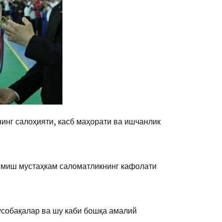
инг салоҳияти, касб маҳорати ва ишчанлик
анмиш мустаҳкам саломатликнинг кафолати
усобақалар ва шу каби бошқа амалий