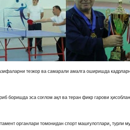
азифаларни тезкор ва самарали амалга оширишда кадрларн
риб боришда эса соғлом ақл ва теран фикр гарови ҳисобл
тамент органлари томонидан спорт машғулотлари, турли м