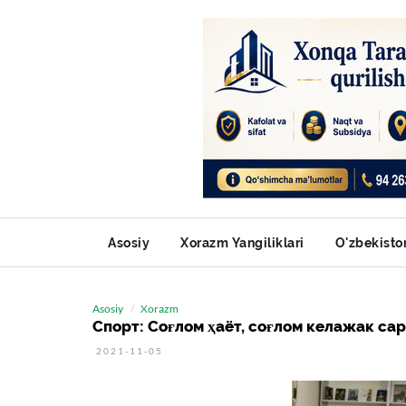
Asosiy
Xorazm Yangiliklari
O'zbekisto
Asosiy
Xorazm
Спорт: Соғлом ҳаёт, соғлом келажак са
2021-11-05