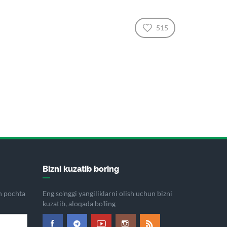
515
Bizni kuzatib boring
on pochta
Eng so'nggi yangiliklarni olish uchun bizni
kuzatib, aloqada bo'ling