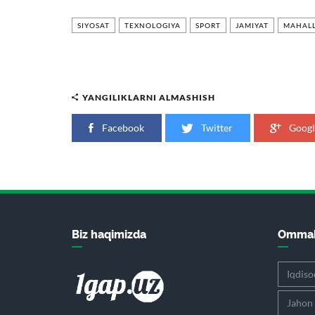
SIYOSAT
TEXNOLOGIYA
SPORT
JAMIYAT
MAHALL
YANGILIKLARNI ALMASHISH
Facebook
Twitter
Googl
Biz haqimizda
Ommab
Iqdiso
Jahon