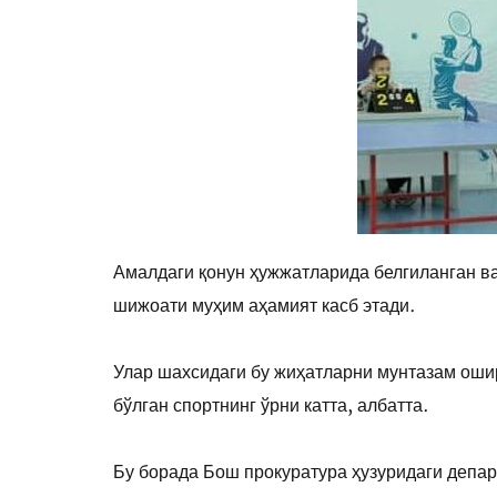
Амалдаги қонун ҳужжатларида белгиланган в
шижоати муҳим аҳамият касб этади.
Улар шахсидаги бу жиҳатларни мунтазам оши
бўлган спортнинг ўрни катта, албатта.
Бу борада Бош прокуратура ҳузуридаги депар