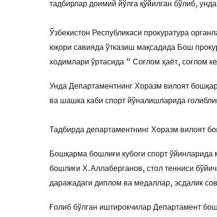
тадбирлар доимий йўлга қўйилган бўлиб, ун
Ўзбекистон Республикаси прокуратура органл
юқори савияда ўтказиш мақсадида Бош проку
ходимлари ўртасида “ Соғлом ҳаёт, соғлом к
Унда Департаментнинг Хоразм вилоят бошқар
ва шашка каби спорт йўналишларида ғолибли
Тадбирда департаментнинг Хоразм вилоят бо
Бошқарма бошлиғи кубоги спорт ўйинларида
бошлиғи Х.Аллаберганов, стол тенниси бўйич
даражадаги диплом ва медаллар, эсдалик сов
Ғолиб бўлган иштирокчилар Департамент бош