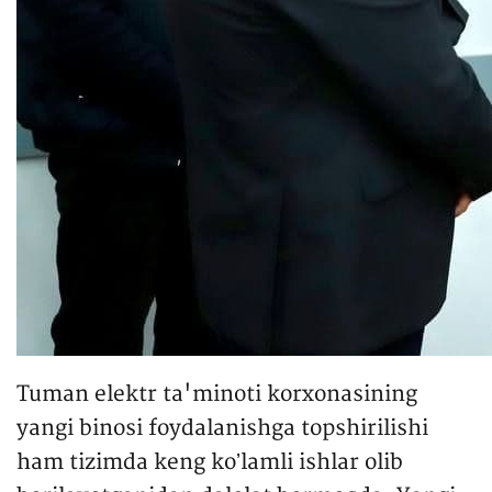
Tuman elektr ta'minoti korxonasining
yangi binosi foydalanishga topshirilishi
ham tizimda keng koʼlamli ishlar olib