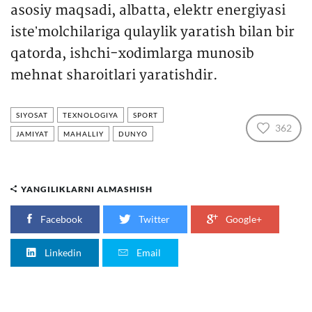
asosiy maqsadi, albatta, elektr energiyasi
isteʼmolchilariga qulaylik yaratish bilan bir
qatorda, ishchi-xodimlarga munosib
mehnat sharoitlari yaratishdir.
SIYOSAT
TEXNOLOGIYA
SPORT
362
JAMIYAT
MAHALLIY
DUNYO
YANGILIKLARNI ALMASHISH
Facebook
Twitter
Google+
Linkedin
Email