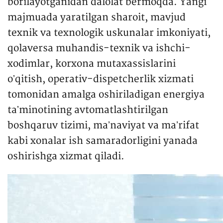
borilayotganidan dalolat bermoqda. Yangi
majmuada yaratilgan sharoit, mavjud
texnik va texnologik uskunalar imkoniyati,
qolaversa muhandis-texnik va ishchi-
xodimlar, korxona mutaxassislarini
oʼqitish, operativ-dispetcherlik xizmati
tomonidan amalga oshiriladigan energiya
taʼminotining avtomatlashtirilgan
boshqaruv tizimi, maʼnaviyat va maʼrifat
kabi xonalar ish samaradorligini yanada
oshirishga xizmat qiladi.