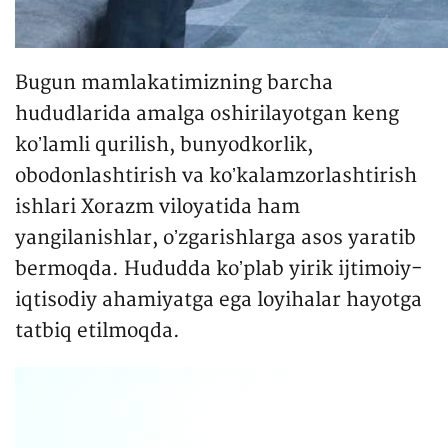
Bugun mamlakatimizning barcha
hududlarida amalga oshirilayotgan keng
koʼlamli qurilish, bunyodkorlik,
obodonlashtirish va koʼkalamzorlashtirish
ishlari Xorazm viloyatida ham
yangilanishlar, oʼzgarishlarga asos yaratib
bermoqda. Hududda koʼplab yirik ijtimoiy-
iqtisodiy ahamiyatga ega loyihalar hayotga
tatbiq etilmoqda.