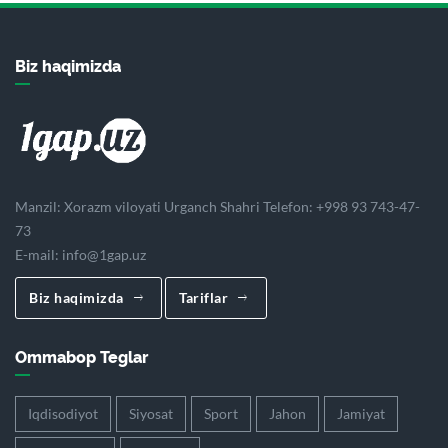
Biz haqimizda
Manzil: Xorazm viloyati Urganch Shahri Telefon: +998 93 743-47-
73
E-mail:
info@1gap.uz
Biz haqimizda
Tariflar
Ommabop Teglar
Iqdisodiyot
Siyosat
Sport
Jahon
Jamiyat