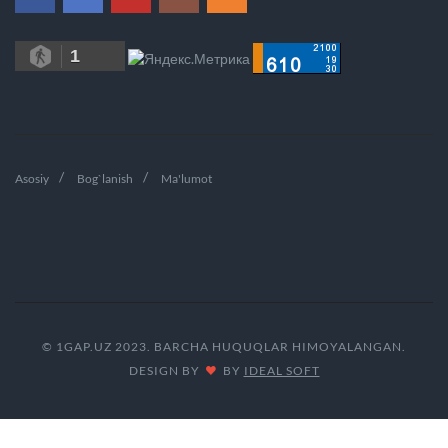
1
Asosiy
Bog`lanish
Ma'lumot
© 1GAP.UZ 2023. BARCHA HUQUQLAR HIMOYALANGAN.
DESIGN BY
BY
IDEAL SOFT