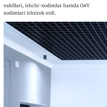
vakillari, ishchi-xodimlar hamda OАV
xodimlari ishtirok etdi.