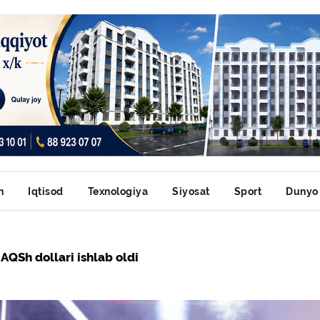
n
Iqtisod
Texnologiya
Siyosat
Sport
Dunyo
QSh dollari ishlab oldi