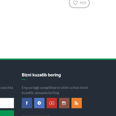
959
Bizni kuzatib boring
on pochta
Eng so'nggi yangiliklarni olish uchun bizni
kuzatib, aloqada bo'ling