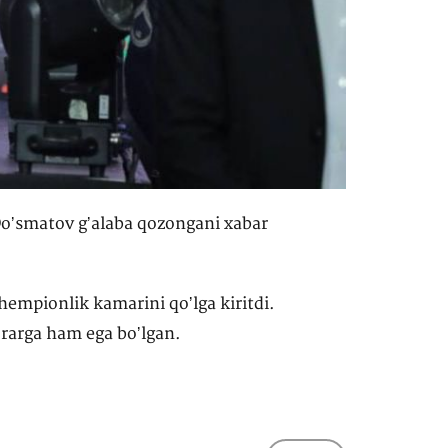
oʼsmatov gʼalaba qozongani xabar
empionlik kamarini qoʼlga kiritdi.
orarga ham ega boʼlgan.