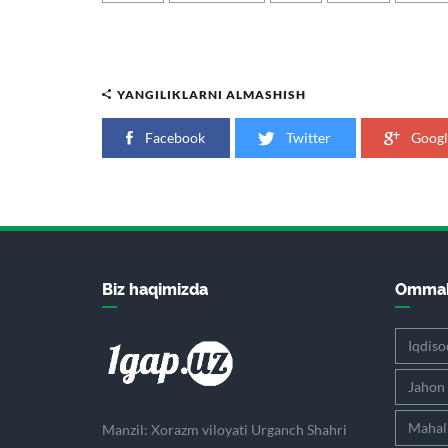
YANGILIKLARNI ALMASHISH
Facebook
Twitter
Googl
Biz haqimizda
Ommab
Iqdiso
Jahon
Mahall
Manzil: Xorazm viloyati Urganch Shahri