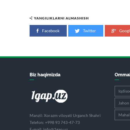
YANGILIKLARNI ALMASHISH
Facebook
Twitter
Googl
Biz haqimizda
Ommab
Iqdiso
Jahon
Mahall
Manzil: Xorazm viloyati Urganch Shahri
Telefon: +998 93 743-47-73
E-mail:
info@1gap.uz