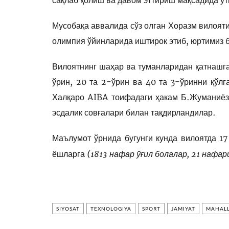
сақлаб қолиш ва давом эттириш мақсадида ўт
Мусобақа аввалида сўз олган Хоразм вилоят
олимпия ўйинларида иштирок этиб, юртимиз 
Вилоятнинг шаҳар ва туманларидан қатнашга
ўрин, 20 та 2-ўрин ва 40 та 3-ўринни қўл
Халқаро AIBA тоифадаги ҳакам Б.Жуманиёз
эсдалик совғалари билан тақдирландилар.
Маълумот ўрнида бугунги кунда вилоятда 1
(1813 нафар ўғил болалар, 21 нафар
ёшларга
SIYOSAT
TEXNOLOGIYA
SPORT
JAMIYAT
MAHALL