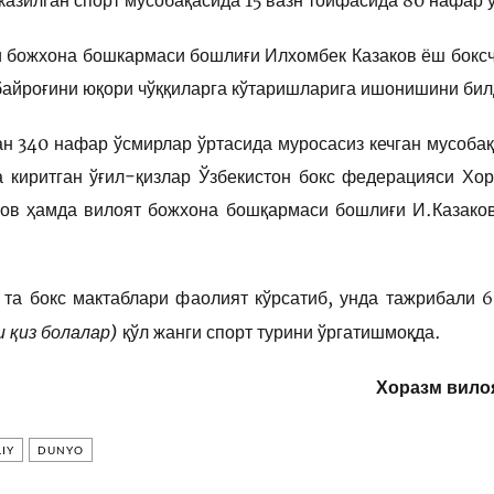
казилган спорт мусобақасида 15 вазн тоифасида 80 нафар ў
и божхона бошкармаси бошлиғи Илхомбек Казаков ёш боксчи
байроғини юқори чўққиларга кўтаришларига ишонишини бил
н 340 нафар ўсмирлар ўртасида муросасиз кечган мусобақа
га киритган ўғил-қизлар Ўзбекистон бокс федерацияси Хо
ов ҳамда вилоят божхона бошқармаси бошлиғи И.Казаков
7 та бокс мактаблари фаолият кўрсатиб, унда тажрибали
и қиз болалар)
қўл жанги спорт турини ўргатишмоқда.
Хоразм вило
IY
DUNYO