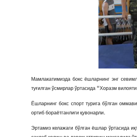
Мамлакатимизда бокс ёшларнинг энг севимл
туғилган ўсмирлар ўртасида “Хоразм вилояти
Ёшларнинг бокс спорт турига бўлган оммави
ортиб бораётганлиги қувонарли.
Эртамиз келажаги бўлган ёшлар ўртасида иқ