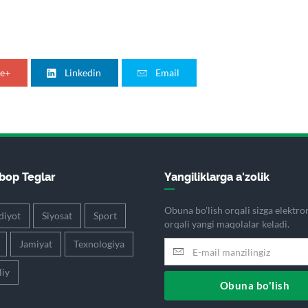
e+
Linkedin
Email
op Teglar
Yangiliklarga a'zolik
Obuna bo'lish orqali sizga elektr
diyot
Siyosat
Sport
orqali yangi maqolalar keladi.
Jamiyat
Texnologiya
iy
Obuna bo'lish