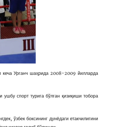
ни кеча Урганч шаҳрида 2008-2009 йилларда
и ушбу спорт турига бўлган қизиқиши тобора
дек, ўзбек боксининг дунёдаги етакчилигини