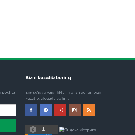
Bizni kuzatib boring
on pochta
Eng so'nggi yangiliklarni olish uchun bizni
kuzatib, aloqada bo'ling
1