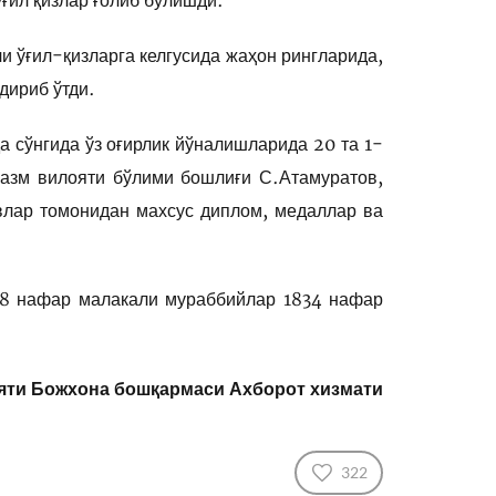
ғил қизлар ғолиб бўлишди.
 ўғил-қизларга келгусида жаҳон рингларида,
дириб ўтди.
 сўнгида ўз оғирлик йўналишларида 20 та 1-
разм вилояти бўлими бошлиғи С.Атамуратов,
лар томонидан махсус диплом, медаллар ва
 68 нафар малакали мураббийлар 1834 нафар
яти Божхона бошқармаси Ахборот хизмати
322