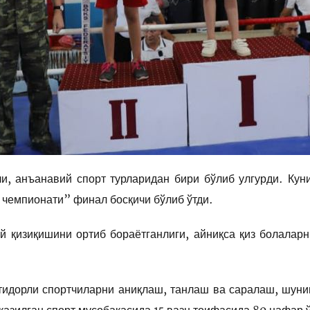
и, анъанавий спорт турларидан бири бўлиб улгурди. Ку
 чемпионати” финал босқичи бўлиб ўтди.
й қизиқишини ортиб бораётганлиги, айниқса қиз болаларн
тидорли спортчиларни аниқлаш, танлаш ва саралаш, шунинг