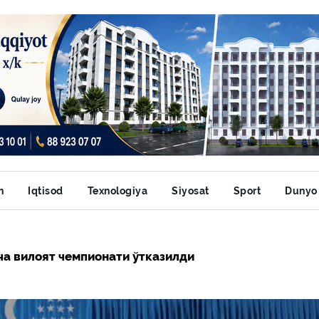
n
Iqtisod
Texnologiya
Siyosat
Sport
Dunyo
ча вилоят чемпионати ўтказилди