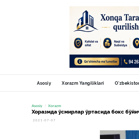
Asosiy
Xorazm Yangiliklari
O'zbekisto
Asosiy
Xorazm
Хоразмда ўсмирлар ўртасида бокс бўйи
2021-07-07