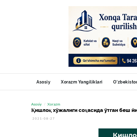
Asosiy
Xorazm Yangiliklari
O'zbekisto
Asosiy
Xorazm
Қишлоқ хўжалиги соҳасида ўтган беш йи
2021-08-27