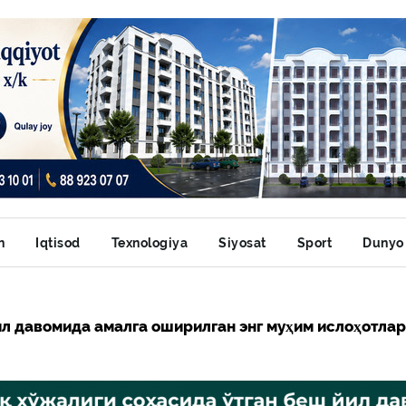
n
Iqtisod
Texnologiya
Siyosat
Sport
Dunyo
л давомида амалга оширилган энг муҳим ислоҳотла