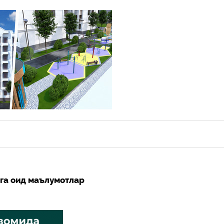
рга оид маълумотлар