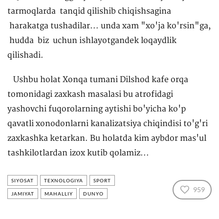
tarmoqlarda tanqid qilishib chiqishsagina
harakatga tushadilar... unda xam "xo'ja ko'rsin"ga,
hudda biz uchun ishlayotgandek loqaydlik
qilishadi.
Ushbu holat Xonqa tumani Dilshod kafe orqa
tomonidagi zaxkash masalasi bu atrofidagi
yashovchi fuqorolarning aytishi bo'yicha ko'p
qavatli xonodonlarni kanalizatsiya chiqindisi to'g'ri
zaxkashka ketarkan. Bu holatda kim aybdor mas'ul
tashkilotlardan izox kutib qolamiz...
SIYOSAT
TEXNOLOGIYA
SPORT
959
JAMIYAT
MAHALLIY
DUNYO