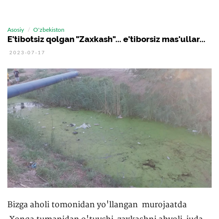
Asosiy
O'zbekiston
E'tibotsiz qolgan "Zaxkash"... e'tiborsiz mas'ullar...
2023-07-17
Bizga aholi tomonidan yo'llangan murojaatda