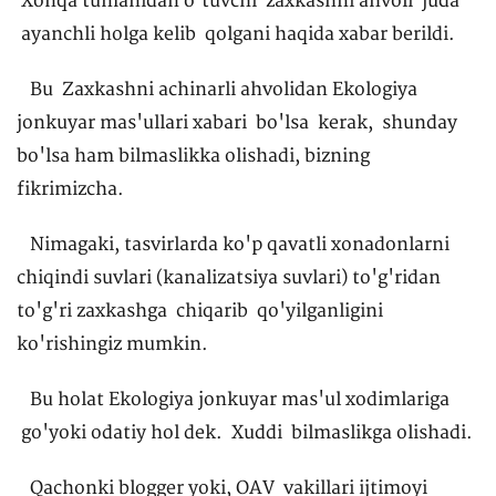
Xonqa tumanidan o'tuvchi zaxkashni ahvoli juda
ayanchli holga kelib qolgani haqida xabar berildi.
Bu Zaxkashni achinarli ahvolidan Ekologiya
jonkuyar mas'ullari xabari bo'lsa kerak, shunday
bo'lsa ham bilmaslikka olishadi, bizning
fikrimizcha.
Nimagaki, tasvirlarda ko'p qavatli xonadonlarni
chiqindi suvlari (kanalizatsiya suvlari) to'g'ridan
to'g'ri zaxkashga chiqarib qo'yilganligini
ko'rishingiz mumkin.
Bu holat Ekologiya jonkuyar mas'ul xodimlariga
go'yoki odatiy hol dek. Xuddi bilmaslikga olishadi.
Qachonki blogger yoki, OAV vakillari ijtimoyi