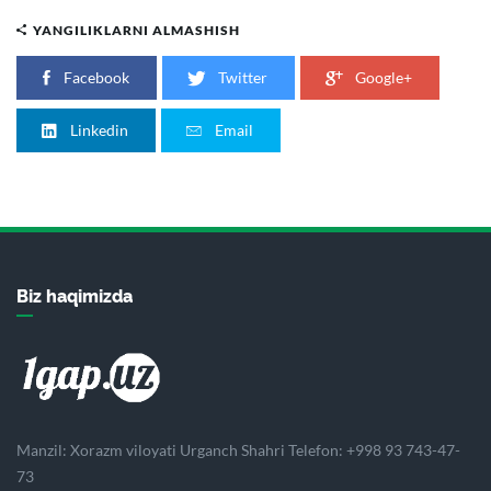
YANGILIKLARNI ALMASHISH
Facebook
Twitter
Google+
Linkedin
Email
Biz haqimizda
Manzil: Xorazm viloyati Urganch Shahri Telefon: +998 93 743-47-
73