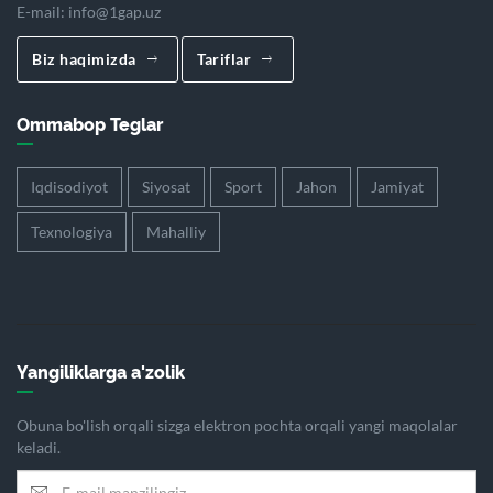
E-mail:
info@1gap.uz
Biz haqimizda
Tariflar
Ommabop Teglar
Iqdisodiyot
Siyosat
Sport
Jahon
Jamiyat
Texnologiya
Mahalliy
Yangiliklarga a'zolik
Obuna bo'lish orqali sizga elektron pochta orqali yangi maqolalar
keladi.