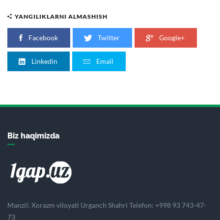
YANGILIKLARNI ALMASHISH
Facebook
Twitter
Google+
Linkedin
Email
Biz haqimizda
Manzil: Xorazm viloyati Urganch Shahri Telefon: +998 93 743-47-
73