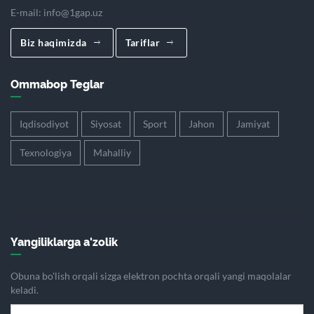
E-mail:
info@1gap.uz
Biz haqimizda
Tariflar
Ommabop Teglar
Iqdisodiyot
Siyosat
Sport
Jahon
Jamiyat
Texnologiya
Mahalliy
Yangiliklarga a'zolik
Obuna bo'lish orqali sizga elektron pochta orqali yangi maqolalar
keladi.