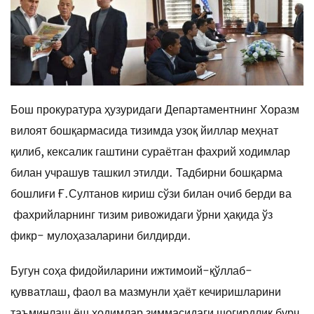
Бош прокуратура ҳузуридаги Департаментнинг Хоразм
вилоят бошқармасида тизимда узоқ йиллар меҳнат
қилиб, кексалик гаштини сураётган фахрий ходимлар
билан учрашув ташкил этилди. Тадбирни бошқарма
бошлиғи Ғ.Султанов кириш сўзи билан очиб берди ва
фахрийларнинг тизим ривожидаги ўрни ҳақида ўз
фикр- мулоҳазаларини билдирди.
Бугун соҳа фидойиларини ижтимоий-қўллаб-
қувватлаш, фаол ва мазмунли ҳаёт кечиришларини
таъминлаш ёш ходимлар зиммасидаги шогирдлик бурч