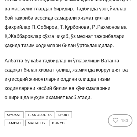
ва масъулиятлардан биридир. Тадбирда узоқ йиллар
бой тажриба асосида самарали хизмат қилган
фахрийлар П.Собиров, Т.Қурбонова, Р.Рахмонов ва
Қ.Жаббаровлар сўзга чиқиб, ўз меҳнат тажрибалари
ҳақида тизим ходимлари билан ўртоқлашдилар.
Албатта бу каби тадбирларни ўтказилиши Ватанга
садоқат билан хизмат қилиш, жамиятда коррупция ва
иқтисодий жиноятларни олдини олишда тизим
ходимларини касбий билим ва кўникмаларини
оширишда муҳим ахамият касб этади.
SIYOSAT
TEXNOLOGIYA
SPORT
183
JAMIYAT
MAHALLIY
DUNYO