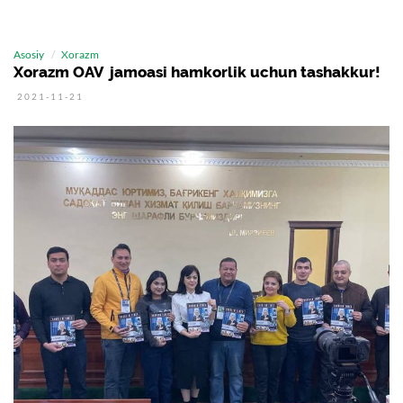
Asosiy
Xorazm
Хorazm OAV jamoasi hamkorlik uchun tashakkur!
2021-11-21