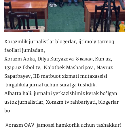
Хorazmlik jurnalistlar blogerlar, ijtimoiy tarmoq
faollari jumladan,
Xorazm Aoka, Dilya Kuryazova 8 канал, Kun uz,
1gap.uz Ikbol tv, Najotbek Masharipov , Navruz
Saparbayev, IIB matbuot xizmati mutaxassisi
birgalikda jurnal uchun suratga tushdik.
Albatta hali, jurnalni yetkazishimiz kerak bo'lgan
ustoz jurnalistlar, Xorazm tv rahbariyati, blogerlar
bor.
Хorazm OAV jamoasi hamkorlik uchun tashakkur!