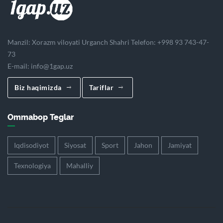
Manzil: Xorazm viloyati Urganch Shahri Telefon: +998 93 743-47-
73
E-mail:
info@1gap.uz
Biz haqimizda
Tariflar
Ommabop Teglar
Iqdisodiyot
Siyosat
Sport
Jahon
Jamiyat
Texnologiya
Mahalliy