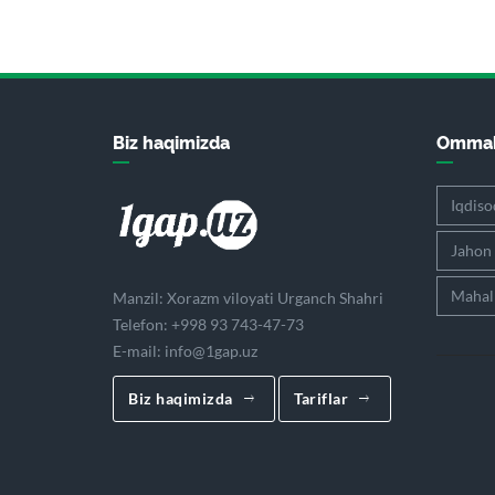
Biz haqimizda
Ommab
Iqdiso
Jahon
Mahall
Manzil: Xorazm viloyati Urganch Shahri
Telefon: +998 93 743-47-73
E-mail:
info@1gap.uz
Biz haqimizda
Tariflar