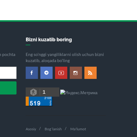
Bizni kuzatib boring
on pochta
Eng so'nggi yangiliklarni olish uchun bizni
kuzatib, aloqada bo'ling
1
Asosiy
Bog`lanish
Ma'lumot