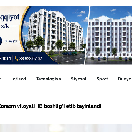
n
Iqtisod
Texnologiya
Siyosat
Sport
Dunyo
m viloyati IIB boshlig‘i etib tayinlandi