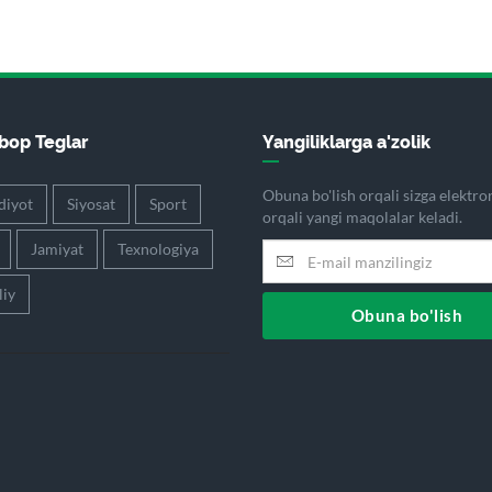
op Teglar
Yangiliklarga a'zolik
Obuna bo'lish orqali sizga elektr
diyot
Siyosat
Sport
orqali yangi maqolalar keladi.
Jamiyat
Texnologiya
iy
Obuna bo'lish