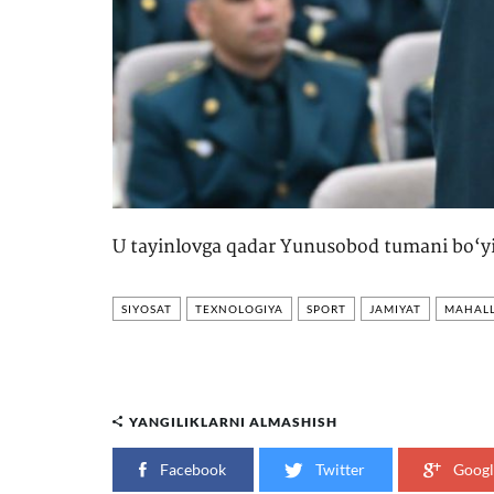
U tayinlovga qadar Yunusobod tumani bo‘yic
SIYOSAT
TEXNOLOGIYA
SPORT
JAMIYAT
MAHALL
YANGILIKLARNI ALMASHISH
Facebook
Twitter
Googl