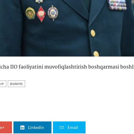
ha IIO faoliyatini muvofiqlashtirish boshqarmasi boshli
IY
DUNYO
e+
Linkedin
Email