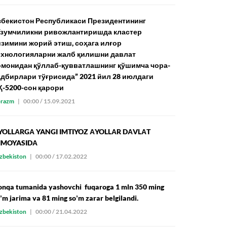
збекистон Республикаси Президентининг
Узумчиликни ривожлантиришда кластер
изимини жорий этиш, соҳага илғор
ехнологияларни жалб қилишни давлат
омонидан қўллаб-қувватлашнинг қўшимча чора-
адбирлари тўғрисида” 2021 йил 28 июлдаги
Қ-5200-сон қарори
razm
|
00:00 / 15.09.2021
YOLLАRGА YANGI IMTIYOZ АYOLLАR DАVLАT
IMOYASIDА
zbekiston
|
00:00 / 17.02.2022
onqa tumanida yashovchi fuqaroga 1 mln 350 ming
ʼm jarima va 81 ming soʼm zarar belgilandi.
zbekiston
|
00:00 / 21.04.2022