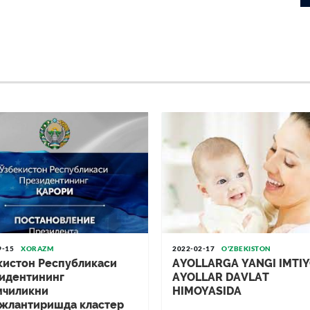
Saida Mirziyoeva Xonqa tumanida
qarovsiz tashlab qoʻyilgan bogʻchada
boʻldi.
2026-04-27
Bizning ma’muriyatimizga ichki
ko‘chalarga yotqizilayotgan asfalt
qoplamasi me’yor darajasidan past,
ya’ni yupqa bosilayotgani haqida
murojaat kelib tushdi.
2026-04-07
Maktablar oldida ko‘ngilochar
qurilmalar: tadbirkorlikmi yoki
nazoratsizlik?
2026-02-26
9-15
XORAZM
2022-02-17
O'ZBEKISTON
кистон Республикаси
АYOLLАRGА YANGI IMTI
Xorazmda keliniga tegajogʻlik qilgan
идентининг
АYOLLАR DАVLАT
qaynota 10 sutkaga qamaldi.
мчиликни
HIMOYASIDА
жлантиришда кластер
2026-02-16