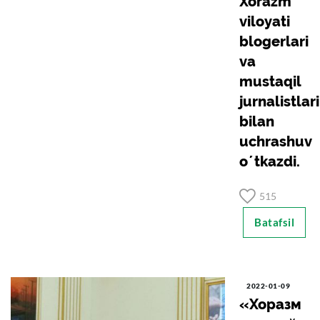
Xorazm
viloyati
blogerlari
va
mustaqil
jurnalistlari
bilan
uchrashuv
oʼtkazdi.
515
Batafsil
2022-01-09
«Хоразм