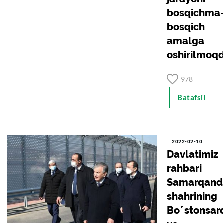
bosqichma
bosqich
amalga
oshirilmoqd
978
Batafsil
2022-02-10
Davlatimiz
rahbari
Samarqand
shahrining
Boʼstonsar