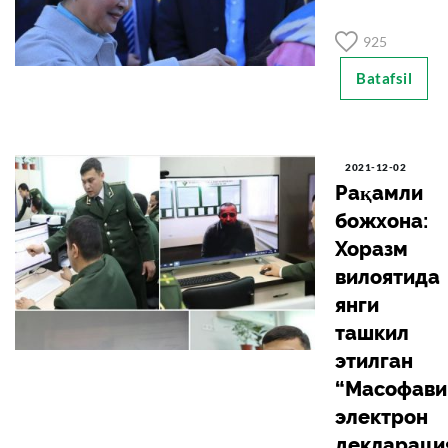
925
Batafsil
2021-12-02
Рақамли
божхона:
Хоразм
вилоятида
янги
ташкил
этилган
“Масофави
электрон
деклараци