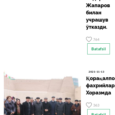
Жапаров
билан
учрашув
ўтказди.
764
Batafsil
2021-11-13
Қорақалпо
фахрийлар
Хоразмда
363
Batafsil