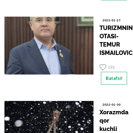
2022-01-27
TURIZMNI
OTASI-
TEMUR
ISMAILOVI
192
Batafsil
2022-01-30
Xorazmda
qor
kuchli