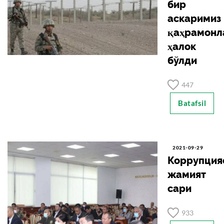
бир
аскаримиз
қаҳрамонл
ҳалок
бўлди
447
Batafsil
2021-09-29
Коррупция
жамият
сари
933