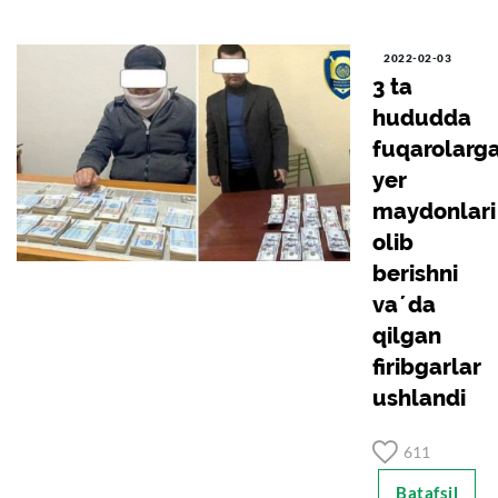
2022-02-03
3 ta
hududda
fuqarolarg
yer
maydonlari
olib
berishni
vaʼda
qilgan
firibgarlar
ushlandi
611
Batafsil