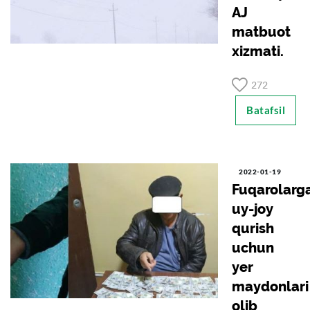
AJ
matbuot
xizmati.
272
Batafsil
2022-01-19
Fuqarolarg
uy-joy
qurish
uchun
yer
maydonlari
olib