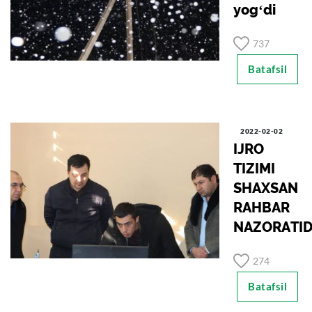
yogʻdi
737
Batafsil
2022-02-02
IJRO
TIZIMI
SHАXSАN
RАHBАR
NАZORАTI
274
Batafsil