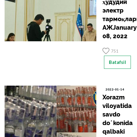
ҳудудий
электр
тармоқлар
АЖJanuary
08, 2022
751
Batafsil
2022-01-14
Xorazm
viloyatida
savdo
doʼkonida
qalbaki