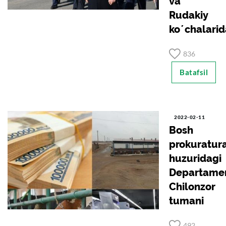
va
Rudakiy
koʼchalarid
836
Batafsil
2022-02-11
Bosh
prokuratur
huzuridagi
Departame
Chilonzor
tumani
492