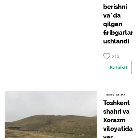
berishni
vaʼda
qilgan
firibgarlar
ushlandi
213
Batafsil
2022-01-27
Toshkent
shahri va
Xorazm
viloyatida
yer