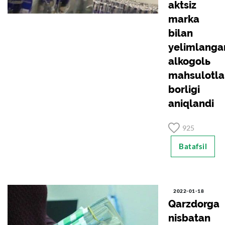
aktsiz
marka
bilan
yelimlanga
alkogolь
mahsulotla
borligi
aniqlandi
925
Batafsil
2022-01-18
Qarzdorga
nisbatan