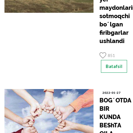
maydonlari
sotmoqchi
boʼlgan
firibgarlar
ushlandi
851
Batafsil
2022-01-27
BOGʼOTDА
BIR
KUNDА
BEShTА