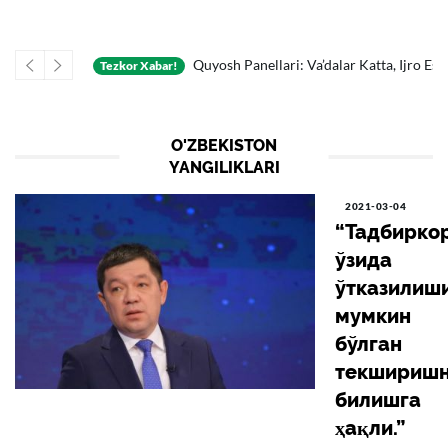
Oldingi
Keyingi
xema Fosh Etildi
Quyosh Panellari: Va’dalar Katta, Ijro Esa «paysalga» S
Tezkor Xabar!
O'ZBEKISTON
YANGILIKLARI
2021-03-04
“Тадбирко
ўзида
ўтказилиш
мумкин
бўлган
текшириш
билишга
ҳақли.”