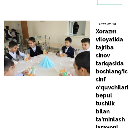
2022-02-10
Xorazm
viloyatida
tajriba
sinov
tariqasida
boshlang‘i
sinf
o‘quvchilari
bepul
tushlik
bilan
ta’minlash
jarayoni