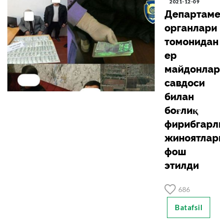
2021-12-09
Департаме
органлари
томонидан
ер
майдонлар
савдоси
билан
боғлиқ
фирибгарл
жиноятлар
фош
этилди
686
Batafsil