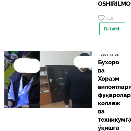
OSHIRILM
718
Batafsil
2021-11-26
Бухоро
ва
Хоразм
вилоятлар
фуқаролар
коллеж
ва
техникумг
ўқишга