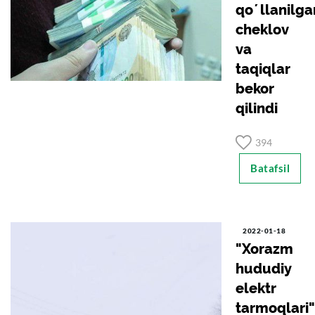
qoʼllanilga
cheklov
va
taqiqlar
bekor
qilindi
394
Batafsil
2022-01-18
"Xorazm
hududiy
elektr
tarmoqlari"