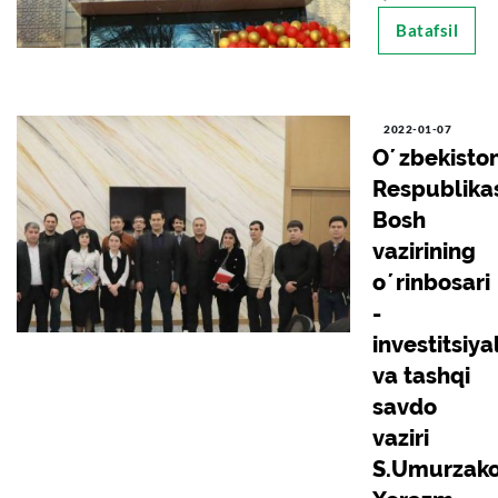
Batafsil
2022-01-07
Oʼzbekisto
Respublika
Bosh
vazirining
oʼrinbosari
-
investitsiya
va tashqi
savdo
vaziri
S.Umurzak