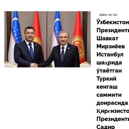
2021-11-12
Ўзбекистон
Президент
Шавкат
Мирзиёев
Истанбул
шаҳрида
ўтаётган
Туркий
кенгаш
саммити
доирасида
Қирғизист
Президент
Садир