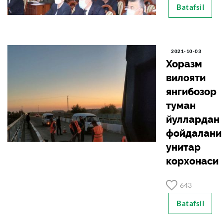
Batafsil
2021-10-03
Хоразм
вилояти
янгибозор
туман
йуллардан
фойдалан
унитар
корхонаси
643
Batafsil