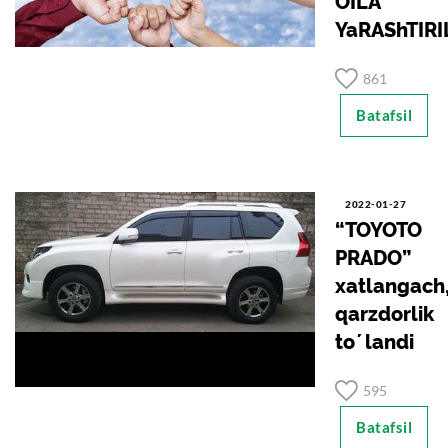
OILА
YaRАShTIRI
861
Batafsil
2022-01-27
“TOYOTO
PRADO”
xatlangach
qarzdorlik
toʼlandi
595
Batafsil