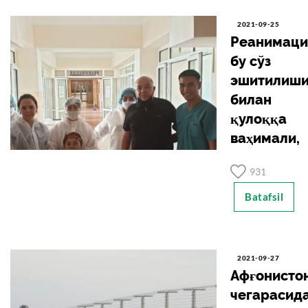
2021-09-25
Реанимация
бу сўз
эшитилиш
билан
қулоққа
ваҳимали,
931
Batafsil
2021-09-27
Афғонисто
чегарасид