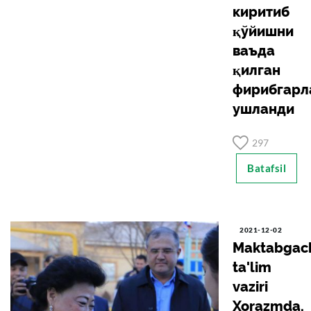
киритиб
қўйишни
ваъда
қилган
фирибгарл
ушланди
297
Batafsil
2021-12-02
Maktabgac
ta'lim
vaziri
Xorazmda.