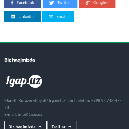
Facebook
Twitter
Google+
Linkedin
Email
Biz haqimizda
Manzil: Xorazm viloyati Urganch Shahri Telefon: +998 93 743-47-
73
E-mail:
info@1gap.uz
Biz haqimizda
Tariflar