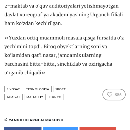
2-maktab va oʻquv auditoriyalari yetishmayotgan
davlat xoreografiya akademiyasining Urganch filiali
ham koʻzdan kechirilgan.
«Yuzdan ortiq muammoli masala qisqa fursatda oʻz
yechimini topdi. Biroq obyektlarning soni va
koʻlamidan qatʼi nazar, jamoamiz ularning
barchasini bitta-bitta, sinchiklab va oxirigacha
oʻrganib chiqadi»
SIYOSAT
TEXNOLOGIYA
SPORT
886
JAMIYAT
MAHALLIY
DUNYO
YANGILIKLARNI ALMASHISH