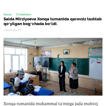
Asosiy
O'zbekiston
Saida Mirziyoeva Xonqa tumanida qarovsiz tashlab
qoʻyilgan bogʻchada boʻldi.
2026-04-27
Xonqa tumanida mukammal taʼmirga juda muhtoj