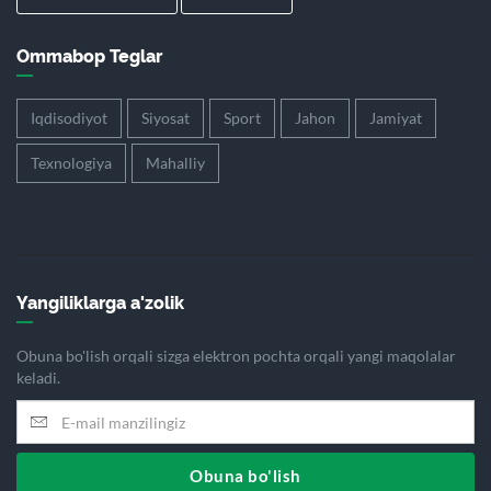
Ommabop Teglar
Iqdisodiyot
Siyosat
Sport
Jahon
Jamiyat
Texnologiya
Mahalliy
Yangiliklarga a'zolik
Obuna bo'lish orqali sizga elektron pochta orqali yangi maqolalar
keladi.
Obuna bo'lish