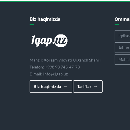
Biz haqimizda
Ommab
Iqdiso
Jahon
Mahall
Manzil: Xorazm viloyati Urganch Shahri
Telefon: +998 93 743-47-73
E-mail:
info@1gap.uz
Biz haqimizda
Tariflar