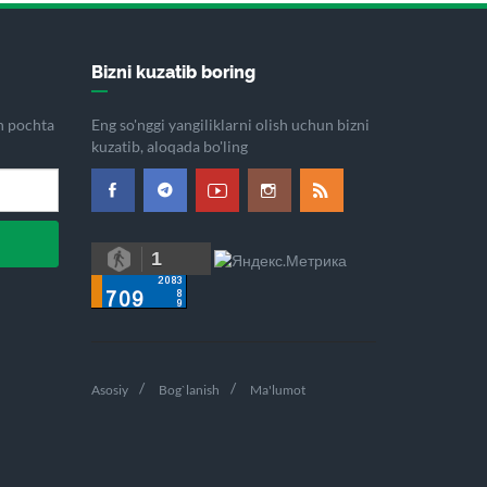
Bizni kuzatib boring
on pochta
Eng so'nggi yangiliklarni olish uchun bizni
kuzatib, aloqada bo'ling
1
Asosiy
Bog`lanish
Ma'lumot