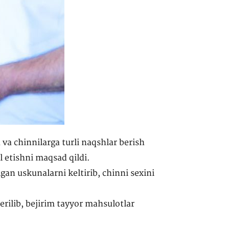
va chinnilarga turli naqshlar berish
l etishni maqsad qildi.
gan uskunalarni keltirib, chinni sexini
rilib, bejirim tayyor mahsulotlar