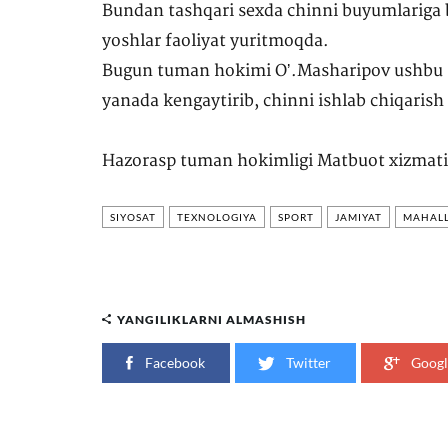
Bundan tashqari sexda chinni buyumlariga b
yoshlar faoliyat yuritmoqda.
Bugun tuman hokimi Oʼ.Masharipov ushbu sex
yanada kengaytirib, chinni ishlab chiqarish k
Hazorasp tuman hokimligi Matbuot xizmati
SIYOSAT
TEXNOLOGIYA
SPORT
JAMIYAT
MAHALL
YANGILIKLARNI ALMASHISH
Facebook
Twitter
Googl