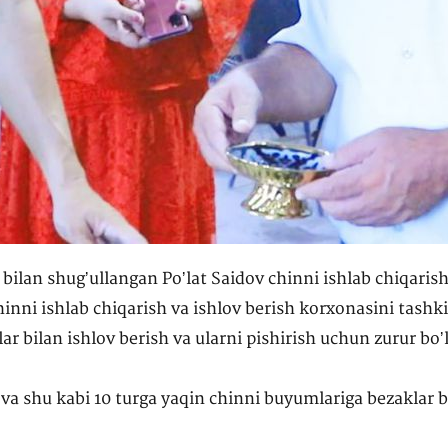
ilan shugʼullangan Poʼlat Saidov chinni ishlab chiqarish 
inni ishlab chiqarish va ishlov berish korxonasini tashki
r bilan ishlov berish va ularni pishirish uchun zurur boʼl
a shu kabi 10 turga yaqin chinni buyumlariga bezaklar be