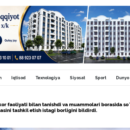
n
Iqtisod
Texnologiya
Siyosat
Sport
Dunyo
kor faoliyati bilan tanishdi va muammolari borasida s
ini tashkil etish istagi borligini bildirdi.