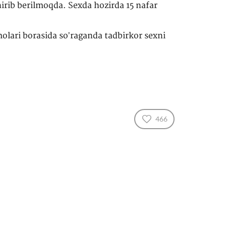
irib berilmoqda. Sexda hozirda 15 nafar
olari borasida soʼraganda tadbirkor sexni
466