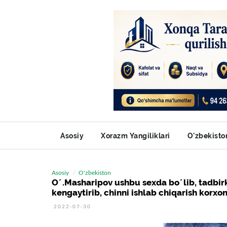
Asosiy
Xorazm Yangiliklari
O'zbekisto
Asosiy
O'zbekiston
Oʼ.Masharipov ushbu sexda boʼlib, tadbir
kengaytirib, chinni ishlab chiqarish korxonas
2022-07-30