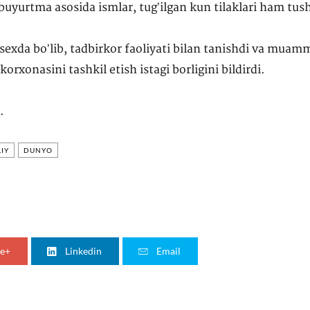
uyurtma asosida ismlar, tugʼilgan kun tilaklari ham tush
da boʼlib, tadbirkor faoliyati bilan tanishdi va muamm
orxonasini tashkil etish istagi borligini bildirdi.
.
IY
DUNYO
e+
Linkedin
Email