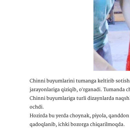
Chinni buyumlarini tumanga keltirib sotish b
jarayonlariga qiziqib, oʼrganadi. Tumanda ch
Chinni buyumlariga turli dizaynlarda naqshla
ochdi.
Hozirda bu yerda choynak, piyola, qanddon v
qadoqlanib, ichki bozorga chiqarilmoqda.