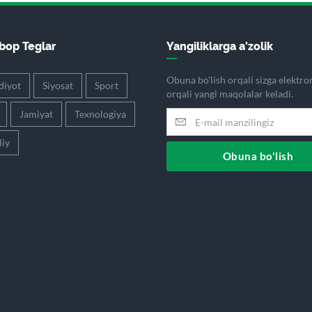
op Teglar
Yangiliklarga a'zolik
Obuna bo'lish orqali sizga elektr
diyot
Siyosat
Sport
orqali yangi maqolalar keladi.
Jamiyat
Texnologiya
iy
Obuna bo'lish