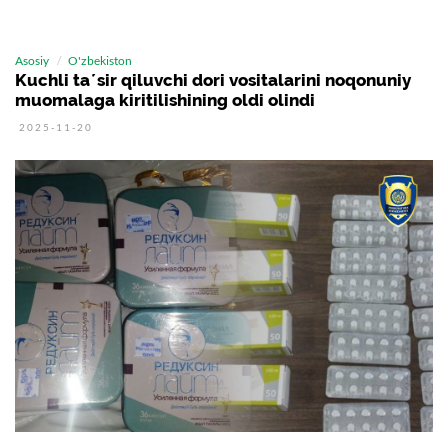
Asosiy
O'zbekiston
Kuchli taʼsir qiluvchi dori vositalarini noqonuniy
muomalaga kiritilishining oldi olindi
2025-11-20