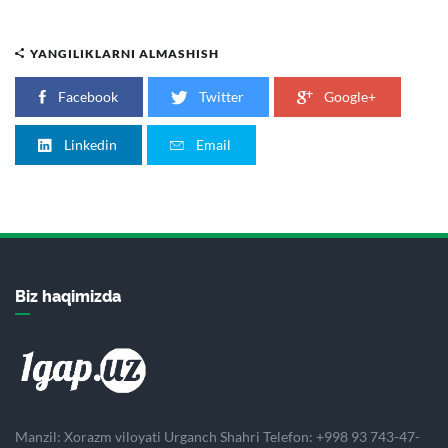
YANGILIKLARNI ALMASHISH
Facebook
Twitter
Google+
Linkedin
Email
Biz haqimizda
Manzil: Xorazm viloyati Urganch Shahri Telefon: +998 93 743-47-