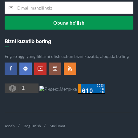
Obuna bo'lish
Bizni kuzatib boring
Eng so'nggi yangiliklarni olish uchun bizni kuzatib, aloqada bo'ling
1
Asosiy
Bog`lanish
Ma'lumot