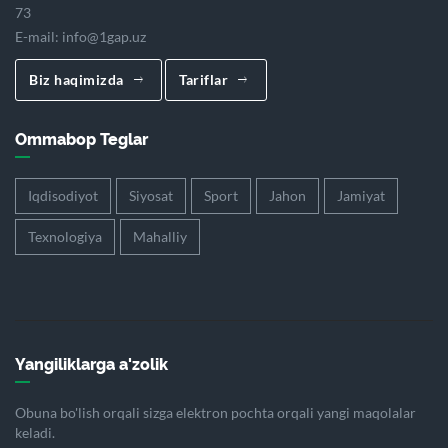
73
E-mail:
info@1gap.uz
Biz haqimizda
Tariflar
Ommabop Teglar
Iqdisodiyot
Siyosat
Sport
Jahon
Jamiyat
Texnologiya
Mahalliy
Yangiliklarga a'zolik
Obuna bo'lish orqali sizga elektron pochta orqali yangi maqolalar
keladi.