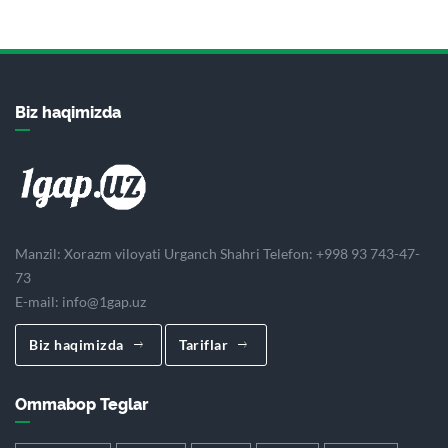
Biz haqimizda
Manzil: Xorazm viloyati Urganch Shahri Telefon: +998 93 743-47-
73
E-mail:
info@1gap.uz
Biz haqimizda
Tariflar
Ommabop Teglar