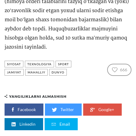
(himoya orderi talablarini tazyiq oʻtkazgan va (yoki)
zoʻravonlik sodir etgan yoxud ularni sodir etishga
moil boʻlgan shaxs tomonidan bajarmaslik) bilan
aybdor deb topdi. Huquqbuzarliklar majmuyini
hisobga olgan holda, sud 10 sutka maʼmuriy qamoq
jazosini tayinladi.
SIYOSAT
TEXNOLOGIYA
SPORT
666
JAMIYAT
MAHALLIY
DUNYO
YANGILIKLARNI ALMASHISH
Facebook
Twitter
Google+
Linkedin
Email