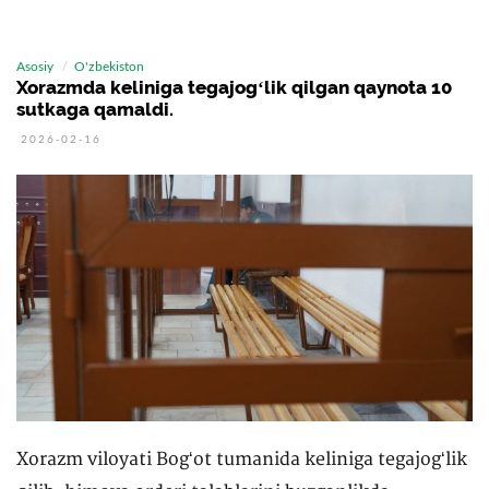
Asosiy
O'zbekiston
Xorazmda keliniga tegajogʻlik qilgan qaynota 10
sutkaga qamaldi.
2026-02-16
Xorazm viloyati Bogʻot tumanida keliniga tegajogʻlik