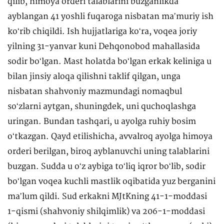
qilib, himoya orderi talablarini buzganlikda
ayblangan 41 yoshli fuqaroga nisbatan maʼmuriy ish
koʻrib chiqildi. Ish hujjatlariga koʻra, voqea joriy
yilning 31-yanvar kuni Dehqonobod mahallasida
sodir boʻlgan. Mast holatda boʻlgan erkak keliniga u
bilan jinsiy aloqa qilishni taklif qilgan, unga
nisbatan shahvoniy mazmundagi nomaqbul
soʻzlarni aytgan, shuningdek, uni quchoqlashga
uringan. Bundan tashqari, u ayolga ruhiy bosim
oʻtkazgan. Qayd etilishicha, avvalroq ayolga himoya
orderi berilgan, biroq ayblanuvchi uning talablarini
buzgan. Sudda u oʻz aybiga toʻliq iqror boʻlib, sodir
boʻlgan voqea kuchli mastlik oqibatida yuz berganini
maʼlum qildi. Sud erkakni MJtKning 41-1-moddasi
1-qismi (shahvoniy shilqimlik) va 206-1-moddasi