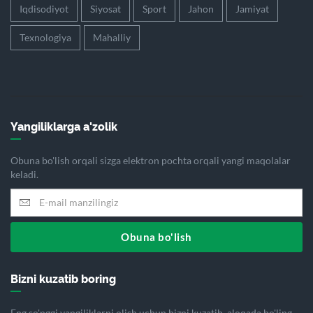
Iqdisodiyot
Siyosat
Sport
Jahon
Jamiyat
Texnologiya
Mahalliy
Yangiliklarga a'zolik
Obuna bo'lish orqali sizga elektron pochta orqali yangi maqolalar
keladi.
Obuna bo'lish
Bizni kuzatib boring
Eng so'nggi yangiliklarni olish uchun bizni kuzatib, aloqada bo'ling