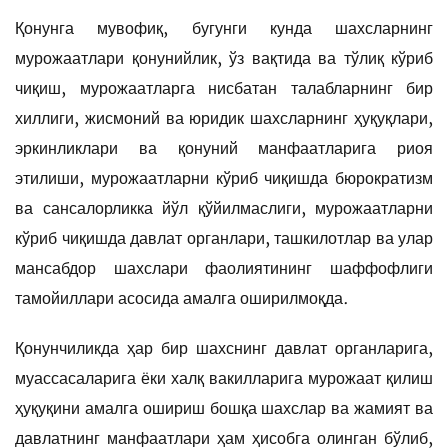
Қонунга мувофиқ, бугунги кунда шахсларнинг
мурожаатлари қонунийлик, ўз вақтида ва тўлиқ кўриб
чиқиш, мурожаатларга нисбатан талабларнинг бир
хиллиги, жисмоний ва юридик шахсларнинг ҳуқуқлари,
эркинликлари ва қонуний манфаатларига риоя
этилиши, мурожаатларни кўриб чиқишда бюрократизм
ва сансалорликка йўл қўйилмаслиги, мурожаатларни
кўриб чиқишда давлат органлари, ташкилотлар ва улар
мансабдор шахслари фаолиятининг шаффофлиги
тамойиллари асосида амалга оширилмоқда.
Қонунчиликда ҳар бир шахснинг давлат органларига,
муассасаларига ёки халқ вакилларига мурожаат қилиш
ҳуқуқини амалга ошириш бошқа шахслар ва жамият ва
давлатнинг манфаатлари ҳам ҳисобга олинган бўлиб,