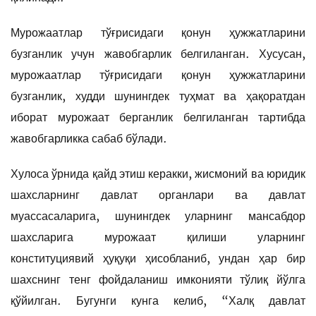
Мурожаатлар тўғрисидаги қонун ҳужжатларини
бузганлик учун жавобгарлик белгиланган. Хусусан,
мурожаатлар тўғрисидаги қонун ҳужжатларини
бузганлик, худди шунингдек туҳмат ва ҳақоратдан
иборат мурожаат берганлик белгиланган тартибда
жавобгарликка сабаб бўлади.
Хулоса ўрнида қайд этиш керакки, жисмоний ва юридик
шахсларнинг давлат органлари ва давлат
муассасаларига, шунингдек уларнинг мансабдор
шахсларига мурожаат қилиши уларнинг
конституциявий ҳуқуқи ҳисобланиб, ундан ҳар бир
шахснинг тенг фойдаланиш имконияти тўлиқ йўлга
қўйилган. Бугунги кунга келиб, “Халқ давлат