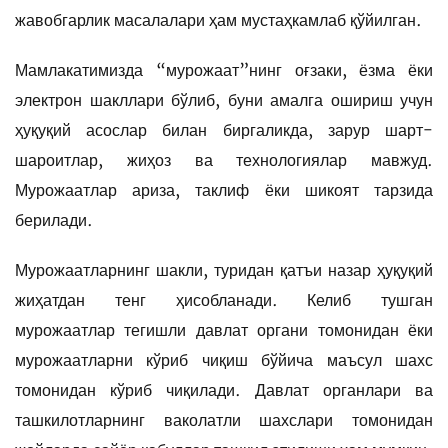
жавобгарлик масалалари ҳам мустаҳкамлаб қўйилган.
Мамлакатимизда “мурожаат”нинг оғзаки, ёзма ёки
электрон шакллари бўлиб, буни амалга ошириш учун
ҳуқуқий асослар билан биргаликда, зарур шарт-
шароитлар, жиҳоз ва технологиялар мавжуд.
Мурожаатлар ариза, таклиф ёки шикоят тарзида
берилади.
Мурожаатларнинг шакли, туридан қатъи назар ҳуқуқий
жиҳатдан тенг ҳисобланади. Келиб тушган
мурожаатлар тегишли давлат органи томонидан ёки
мурожаатларни кўриб чиқиш бўйича маъсул шахс
томонидан кўриб чиқилади. Давлат органлари ва
ташкилотларнинг ваколатли шахслари томонидан