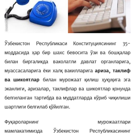
Ўзбекистон Республикаси Конституциясининг 35-
моддасида ҳар бир шахс бевосита ўзи ва бошқалар
билан биргаликда ваколатли давлат органларига,
муассасаларига ёки халқ вакилларига
ариза, таклиф
ва шикоятлар
билан мурожаат қилиш ҳуқуқига эга
эканлиги, аризалар, таклифлар ва шикоятлар қонунда
белгиланган тартибда ва муддатларда кўриб чиқилиши
шартлиги белгилаб қўйилган.
Фуқароларнинг мурожаатлари
мамлакатимизда Ўзбекистон Республикасининг