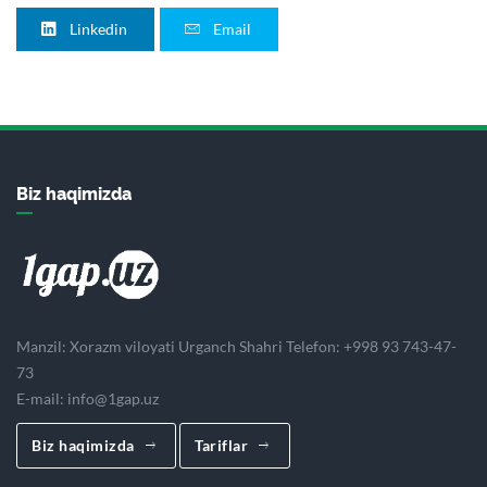
Linkedin
Email
Biz haqimizda
Manzil: Xorazm viloyati Urganch Shahri Telefon: +998 93 743-47-
73
E-mail:
info@1gap.uz
Biz haqimizda
Tariflar