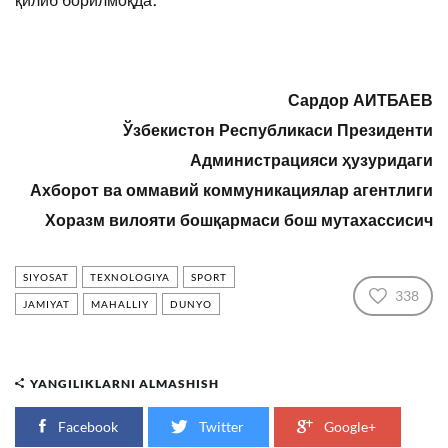
қилиб борилмоқда.
Сардор АИТБАЕВ
Ўзбекистон Республикаси Президенти
Администрацияси ҳузуридаги
Ахборот ва оммавий коммуникациялар агентлиги
Хоразм вилояти бошқармаси бош мутахассисич
SIYOSAT
TEXNOLOGIYA
SPORT
338
JAMIYAT
MAHALLIY
DUNYO
YANGILIKLARNI ALMASHISH
Facebook
Twitter
Google+