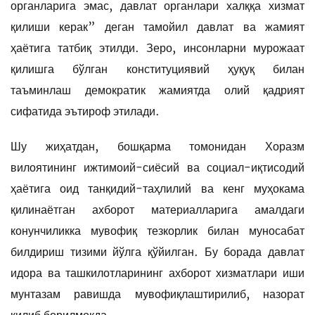
органларига эмас, давлат органлари халққа хизмат
қилиши керак” деган тамойил давлат ва жамият
ҳаётига татбиқ этилди. Зеро, инсонларни мурожаат
қилишга бўлган конституциявий ҳуқуқ билан
таъминлаш демократик жамиятда олий қадрият
сифатида эътироф этилади.
Шу жиҳатдан, бошқарма томонидан Хоразм
вилоятининг ижтимоий-сиёсий ва социал-иқтисодий
ҳаётига оид танқидий-таҳлилий ва кенг муҳокама
қилинаётган ахборот материалларига амалдаги
конунчиликка мувофиқ тезкорлик билан муносабат
билдириш тизими йўлга қўйилган. Бу борада давлат
идора ва ташкилотларининг ахборот хизматлари иши
мунтазам равишда мувофиқлаштирилиб, назорат