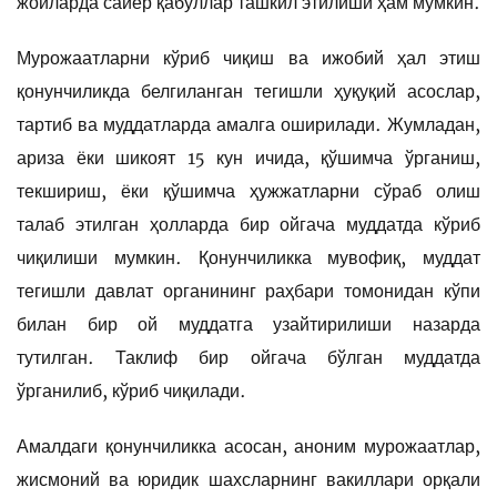
жойларда сайёр қабуллар ташкил этилиши ҳам мумкин.
Мурожаатларни кўриб чиқиш ва ижобий ҳал этиш
қонунчиликда белгиланган тегишли ҳуқуқий асослар,
тартиб ва муддатларда амалга оширилади. Жумладан,
ариза ёки шикоят 15 кун ичида, қўшимча ўрганиш,
текшириш, ёки қўшимча ҳужжатларни сўраб олиш
талаб этилган ҳолларда бир ойгача муддатда кўриб
чиқилиши мумкин. Қонунчиликка мувофиқ, муддат
тегишли давлат органининг раҳбари томонидан кўпи
билан бир ой муддатга узайтирилиши назарда
тутилган. Таклиф бир ойгача бўлган муддатда
ўрганилиб, кўриб чиқилади.
Амалдаги қонунчиликка асосан, аноним мурожаатлар,
жисмоний ва юридик шахсларнинг вакиллари орқали