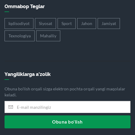
Ommabop Teglar
Iqdisodiyot
Siyosat
Sport
Jahon
Jamiyat
Texnologiya
Mahalliy
Yangiliklarga a'zolik
Obuna bo'lish orqali sizga elektron pochta orqali yangi maqolalar
keladi.
Obuna bo'lish