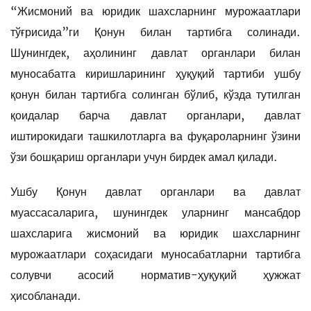
“Жисмоний ва юридик шахсларнинг мурожаатлари
тўғрисида”ги Қонун билан тартибга солинади.
Шунингдек, аҳолининг давлат органлари билан
муносабатга киришларининг ҳуқуқий тартиби ушбу
қонун билан тартибга солинган бўлиб, кўзда тутилган
қоидалар барча давлат органлари, давлат
иштирокидаги ташкилотларга ва фуқароларнинг ўзини
ўзи бошқариш органлари учун бирдек амал қилади.
Ушбу Қонун давлат органлари ва давлат
муассасаларига, шунингдек уларнинг мансабдор
шахсларига жисмоний ва юридик шахсларнинг
мурожаатлари соҳасидаги муносабатларни тартибга
солувчи асосий норматив-ҳуқуқий ҳужжат
ҳисобланади.