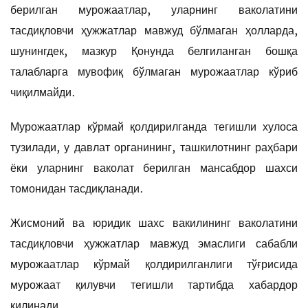
берилган мурожаатлар, уларнинг ваколатини
тасдиқловчи ҳужжатлар мавжуд бўлмаган ҳолларда,
шунингдек, мазкур Қонунда белгиланган бошқа
талабларга мувофиқ бўлмаган мурожаатлар кўриб
чиқилмайди.
Мурожаатлар кўрмай қолдирилганда тегишли хулоса
тузилади, у давлат органининг, ташкилотнинг раҳбари
ёки уларнинг ваколат берилган мансабдор шахси
томонидан тасдиқланади.
Жисмоний ва юридик шахс вакилининг ваколатини
тасдиқловчи ҳужжатлар мавжуд эмаслиги сабабли
мурожаатлар кўрмай қолдирилганлиги тўғрисида
мурожаат қилувчи тегишли тартибда хабардор
қилинади.