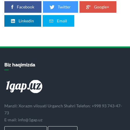
Facebook
Twitter
Google+
Linkedin
Email
Biz haqimizda
Manzil: Xorazm viloyati Urganch Shahri Telefon: +998 93 743-47-
73
E-mail:
info@1gap.uz