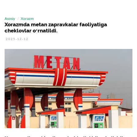
Asosiy
Xorazm
Xorazmda metan zapravkalar faoliyatiga
cheklovlar oʻrnatildi.
2025-12-12