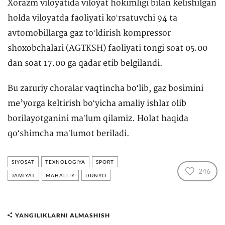
Xorazm viloyatida viloyat hokimligi bilan kelishilgan
holda viloyatda faoliyati koʻrsatuvchi 94 ta
avtomobillarga gaz toʻldirish kompressor
shoxobchalari (AGTKSH) faoliyati tongi soat 05.00
dan soat 17.00 ga qadar etib belgilandi.
Bu zaruriy choralar vaqtincha boʻlib, gaz bosimini
me’yorga keltirish boʻyicha amaliy ishlar olib
borilayotganini maʼlum qilamiz. Holat haqida
qoʻshimcha maʼlumot beriladi.
SIYOSAT
TEXNOLOGIYA
SPORT
246
JAMIYAT
MAHALLIY
DUNYO
YANGILIKLARNI ALMASHISH