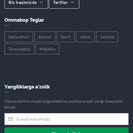
Biz haqimizda
Tariflar
Ommabop Teglar
Iqdisodiyot
Siyosat
Sport
Jahon
Jamiyat
Texnologiya
Mahalliy
Yangiliklarga a'zolik
Obuna bo'lish orqali sizga elektron pochta orqali yangi maqolalar
keladi.