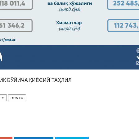
ИК БЎЙИЧА ҚИЁСИЙ ТАҲЛИЛ
IY
DUNYO