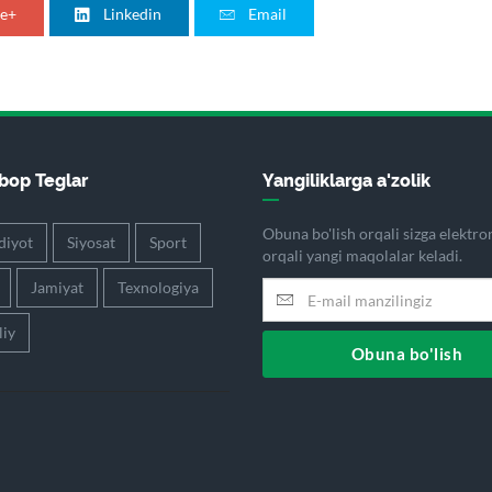
e+
Linkedin
Email
op Teglar
Yangiliklarga a'zolik
Obuna bo'lish orqali sizga elektr
diyot
Siyosat
Sport
orqali yangi maqolalar keladi.
Jamiyat
Texnologiya
iy
Obuna bo'lish