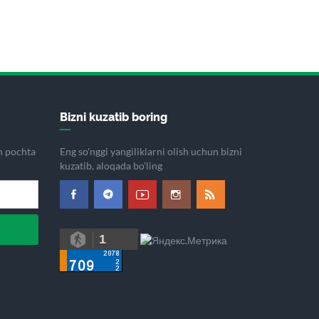
Bizni kuzatib boring
on pochta
Eng so'nggi yangiliklarni olish uchun bizni
kuzatib, aloqada bo'ling
1