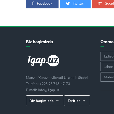
Facebook
Twitter
Googl
Biz haqimizda
Ommab
Iqdiso
Jahon
Mahall
Manzil: Xorazm viloyati Urganch Shahri
Telefon: +998 93 743-47-73
E-mail:
info@1gap.uz
Biz haqimizda
Tariflar