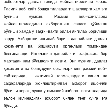
ахборотлар давлат тилида жойлаштирилиши керак.
Расмий веб-сайт бошқа тиллардаги шаклларга ҳам эга
бўлиши мумкин. Расмий веб-сайтларда
жойлаштириладиган ахборотнинг санаси қўйилган
бўлиши ҳамда у вақти-вақти билан янгилаб борилиши
зарур. Ахборотни янгилаб бориш даврийлиги давлат
ҳокимияти ва бошқаруви органлари томонидан
белгиланади. Янгиланиш даврийлиги ҳафтасига бир
мартадан кам бўлмаслиги лозим. Энг муҳими, давлат
ҳокимияти ва бошқаруви органларининг расмий веб-
сайтларида, ижтимоий тармоқлардаги канал ва
саҳифаларида жойлаштирилган ахборот ишончли
бўлиши керак, чунки у оммавий ахборот воситаларида
эълон қилинадиган ахборот билан тенг кучга эга
бўлади.