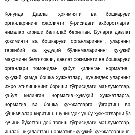
Қонунда Давлат ҳокимияти ва бошқаруви
органларининг фаолияти тўғрисидаги ахборотларга
нималар кириши белгилаб берилган. Буларга давлат
ҳокимияти ва бошқаруви органларининг, уларнинг
таркибий ва ҳудудий бўлинмаларининг ҳуқуқий
мақомини белгиловчи, давлат ҳокимияти ва бошқаруви
органлари томонидан қабул қилинган норматив-
ҳуқуқий ҳамда бошқа ҳужжатлар, шунингдек уларнинг
ижро этилишининг бориши тўғрисидаги маълумотлар,
қабул қилинган норматив-ҳуқуқий ҳужжатларга,
норматив ва бошқа ҳужжатларга ўзгартиш ва
қўшимчалар киритиш, шунингдек ушбу ҳужжатларни ўз
кучини йўқотган деб топиш тўғрисидаги маълумотлар,
ишлаб чиқилаётган норматив-ҳуқуқий ҳужжатларнинг,