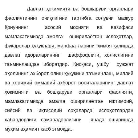
Давлат ҳокимияти ва бошқаруви органлари
фаолиятининг очиқлигини тартибга солувчи мазкур
Қонуннинг асосий моҳияти ва вазифаси
мамлакатимизда амалга оширилаётган ислоҳотлар,
фуқаролар ҳуқуқлари, манфаатларини ҳимоя қилишда
давлат идораларининг шаффофлиги, холислигини
таъминлашдан иборатдир. Қисқаси, ушбу ҳужжат
аҳолининг ахборот олиш ҳуқуқини таъминлаш, миллий
ва хорижий оммавий ахборот воситаларининг давлат
ҳокимияти ва бошқаруви органлари фаолияти,
мамлакатимизда амалга оширилаётган ижтимоий,
сиёсий ва иқтисодий соҳаларда ислоҳотлардан
хабардорлиги самарадорлигини янада оширишда
муҳим аҳамият касб этмоқда.