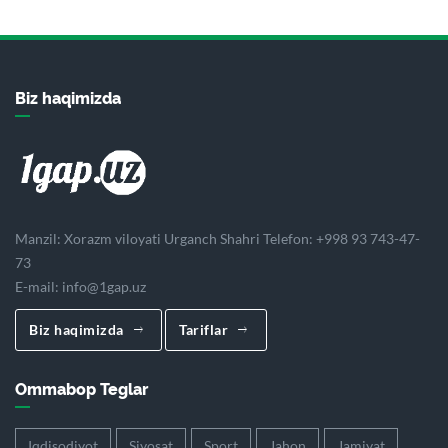
Biz haqimizda
Manzil: Xorazm viloyati Urganch Shahri Telefon: +998 93 743-47-
73
E-mail:
info@1gap.uz
Biz haqimizda
Tariflar
Ommabop Teglar
Iqdisodiyot
Siyosat
Sport
Jahon
Jamiyat