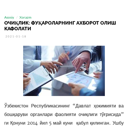
Asosiy
Xorazm
ОЧИҚЛИК: ФУҚАРОЛАРНИНГ АХБОРОТ ОЛИШ
КАФОЛАТИ
2021-01-18
Ўзбекистон Республикасининг
“Давлат ҳокимияти ва
бошқаруви органлари фаолияти очиқлиги тўғрисида”
ги Қонуни 2014 йил 5 май куни қабул қилинган. Ушбу