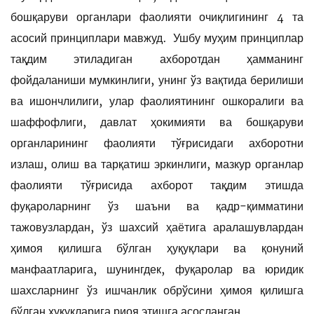
бошқаруви органлари фаолияти очиқлигининг 4 та
асосий принциплари мавжуд. Ушбу муҳим принциплар
тақдим этиладиган ахборотдан ҳамманинг
фойдаланиши мумкинлиги, унинг ўз вақтида берилиши
ва ишончлилиги, улар фаолиятининг ошкоралиги ва
шаффофлиги, давлат ҳокимияти ва бошқаруви
органларининг фаолияти тўғрисидаги ахборотни
излаш, олиш ва тарқатиш эркинлиги, мазкур органлар
фаолияти тўғрисида ахборот тақдим этишда
фуқароларнинг ўз шаъни ва қадр-қимматини
тажовузлардан, ўз шахсий ҳаётига аралашувлардан
ҳимоя қилишга бўлган ҳуқуқлари ва қонуний
манфаатларига, шунингдек, фуқаролар ва юридик
шахсларнинг ўз ишчанлик обрўсини ҳимоя қилишга
бўлган ҳуқуқларига риоя этишга асосланган.