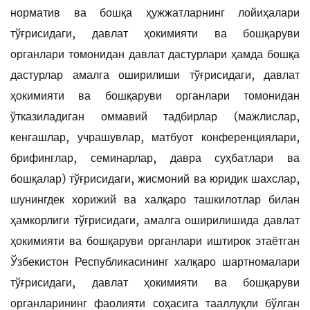
норматив ва бошқа ҳужжатларнинг лойиҳалари
тўғрисидаги, давлат ҳокимияти ва бошқаруви
органлари томонидан давлат дастурлари ҳамда бошқа
дастурлар амалга оширилиши тўғрисидаги, давлат
ҳокимияти ва бошқаруви органлари томонидан
ўтказиладиган оммавий тадбирлар (мажлислар,
кенгашлар, учрашувлар, матбуот конференциялари,
брифинглар, семинарлар, давра суҳбатлари ва
бошқалар) тўғрисидаги, жисмоний ва юридик шахслар,
шунингдек хорижий ва халқаро ташкилотлар билан
ҳамкорлиги тўғрисидаги, амалга оширилишида давлат
ҳокимияти ва бошқаруви органлари иштирок этаётган
Ўзбекистон Республикасининг халқаро шартномалари
тўғрисидаги, давлат ҳокимияти ва бошқаруви
органларининг фаолияти соҳасига тааллуқли бўлган