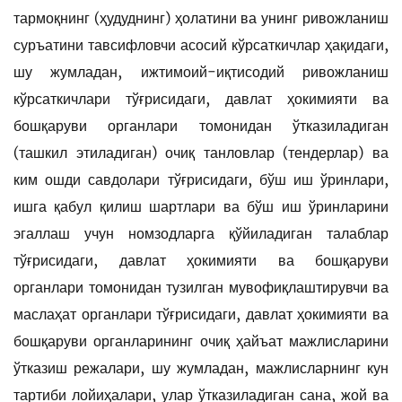
тармоқнинг (ҳудуднинг) ҳолатини ва унинг ривожланиш
суръатини тавсифловчи асосий кўрсаткичлар ҳақидаги,
шу жумладан, ижтимоий-иқтисодий ривожланиш
кўрсаткичлари тўғрисидаги, давлат ҳокимияти ва
бошқаруви органлари томонидан ўтказиладиган
(ташкил этиладиган) очиқ танловлар (тендерлар) ва
ким ошди савдолари тўғрисидаги, бўш иш ўринлари,
ишга қабул қилиш шартлари ва бўш иш ўринларини
эгаллаш учун номзодларга қўйиладиган талаблар
тўғрисидаги, давлат ҳокимияти ва бошқаруви
органлари томонидан тузилган мувофиқлаштирувчи ва
маслаҳат органлари тўғрисидаги, давлат ҳокимияти ва
бошқаруви органларининг очиқ ҳайъат мажлисларини
ўтказиш режалари, шу жумладан, мажлисларнинг кун
тартиби лойиҳалари, улар ўтказиладиган сана, жой ва