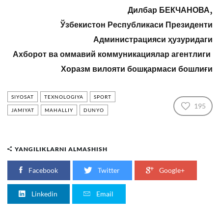
Дилбар БЕКЧАНОВА,
Ўзбекистон Республикаси Президенти
Администрацияси ҳузуридаги
Ахборот ва оммавий коммуникациялар агентлиги
Хоразм вилояти бошқармаси бошлиғи
SIYOSAT
TEXNOLOGIYA
SPORT
195
JAMIYAT
MAHALLIY
DUNYO
YANGILIKLARNI ALMASHISH
Facebook
Twitter
Google+
Linkedin
Email