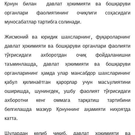
Қонун билан давлат ҳокимияти ва бошқаруви
органлари фаолиятининг очиқлиги соҳасидаги
муносабатлар тартибга солинади.
Жисмоний ва юридик шахсларнинг, фуқароларнинг
давлат ҳокимияти ва бошқаруви органлари фаолияти
тўғрисидаги ахборотдан очиқ фойдаланишни
таъминлашда, давлат ҳокимияти ва бошқаруви
органларининг ҳамда улар мансабдор шахсларининг
қабул қилинаётган қарорлар учун масъулиятини
оширишда, шунингдек, ушбу фаолият тўғрисидаги
ахборотни кенг оммага тарқатиш тартибини
белгилашда мазкур Қонуннинг аҳамияти ниҳоятда
катта.
Шулардан келиб чиқиб, давлат ҳокимияти ва