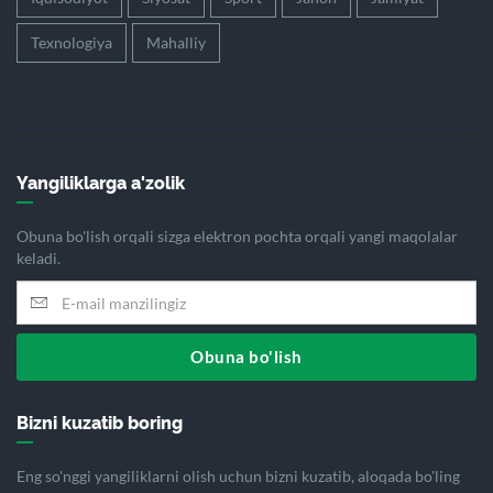
Texnologiya
Mahalliy
Yangiliklarga a'zolik
Obuna bo'lish orqali sizga elektron pochta orqali yangi maqolalar
keladi.
Obuna bo'lish
Bizni kuzatib boring
Eng so'nggi yangiliklarni olish uchun bizni kuzatib, aloqada bo'ling