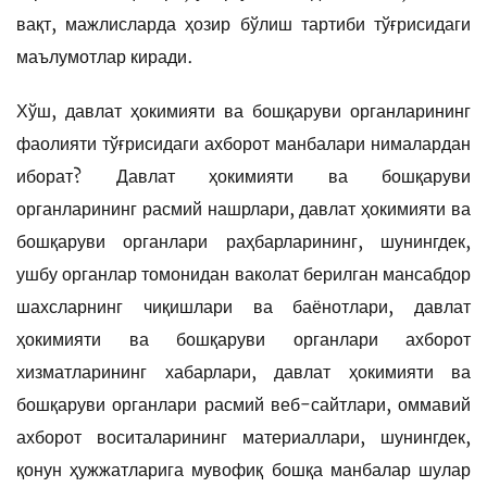
вақт, мажлисларда ҳозир бўлиш тартиби тўғрисидаги
маълумотлар киради.
Хўш, давлат ҳокимияти ва бошқаруви органларининг
фаолияти тўғрисидаги ахборот манбалари нималардан
иборат? Давлат ҳокимияти ва бошқаруви
органларининг расмий нашрлари, давлат ҳокимияти ва
бошқаруви органлари раҳбарларининг, шунингдек,
ушбу органлар томонидан ваколат берилган мансабдор
шахсларнинг чиқишлари ва баёнотлари, давлат
ҳокимияти ва бошқаруви органлари ахборот
хизматларининг хабарлари, давлат ҳокимияти ва
бошқаруви органлари расмий веб-сайтлари, оммавий
ахборот воситаларининг материаллари, шунингдек,
қонун ҳужжатларига мувофиқ бошқа манбалар шулар