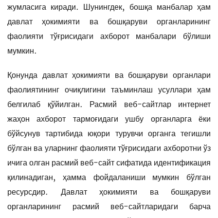
жумласига киради. Шунингдек, бошқа манбалар ҳам
давлат ҳокимияти ва бошқаруви органларининг
фаолияти тўғрисидаги ахборот манбалари бўлиши
мумкин.
Қонунда давлат ҳокимияти ва бошқаруви органлари
фаолиятининг очиқлигини таъминлаш усуллари ҳам
белгилаб қўйилган. Расмий веб-сайтлар интернет
жаҳон ахборот тармоғидаги ушбу органларга ёки
бўйсунув тартибида юқори турувчи органга тегишли
бўлган ва уларнинг фаолияти тўғрисидаги ахборотни ўз
ичига олган расмий веб-сайт сифатида идентификация
қилинадиган, ҳамма фойдаланиши мумкин бўлган
ресурсдир. Давлат ҳокимияти ва бошқаруви
органларининг расмий веб-сайтларидаги барча