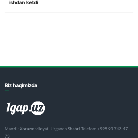
ishdan ketdi
Bizning ma’muriyatimizga ichki ko‘chalarga
yotqizilayotgan asfalt qoplamasi me’yor
darajasidan past, ya’ni yupqa bosilayotgani
haqida murojaat kelib tushdi.
2026-04-07
Maktablar oldida ko‘ngilochar qurilmalar:
tadbirkorlikmi yoki nazoratsizlik?
2026-02-26
Xorazmda keliniga tegajogʻlik qilgan qaynota
10 sutkaga qamaldi.
Biz haqimizda
2026-02-16
Manzil: Xorazm viloyati Urganch Shahri Telefon: +998 93 743-47-
73