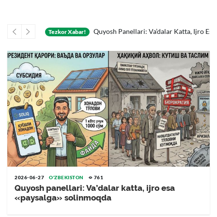
Oldingi
Keyingi
xema Fosh Etildi
Quyosh Panellari: Va’dalar Katta, Ijro Esa «paysalga» S
Tezkor Xabar!
2026-06-27
O'ZBEKISTON
761
Quyosh panellari: Va’dalar katta, ijro esa
«paysalga» solinmoqda