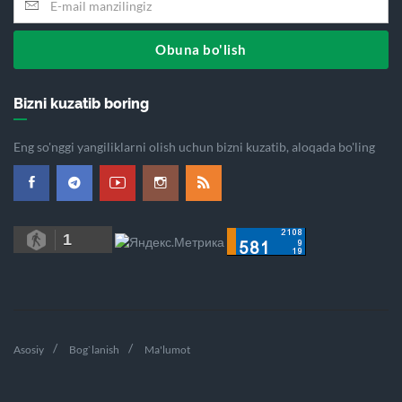
Obuna bo'lish
Bizni kuzatib boring
Eng so'nggi yangiliklarni olish uchun bizni kuzatib, aloqada bo'ling
1
Asosiy
Bog`lanish
Ma'lumot