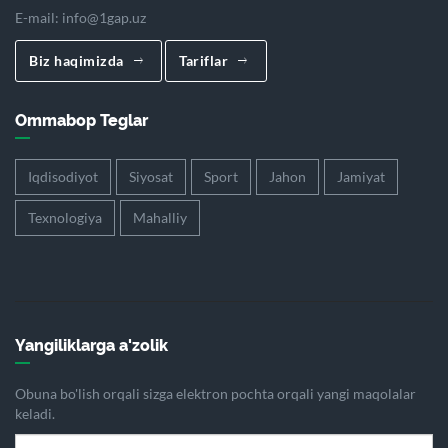
E-mail:
info@1gap.uz
Biz haqimizda
Tariflar
Ommabop Teglar
Iqdisodiyot
Siyosat
Sport
Jahon
Jamiyat
Texnologiya
Mahalliy
Yangiliklarga a'zolik
Obuna bo'lish orqali sizga elektron pochta orqali yangi maqolalar
keladi.