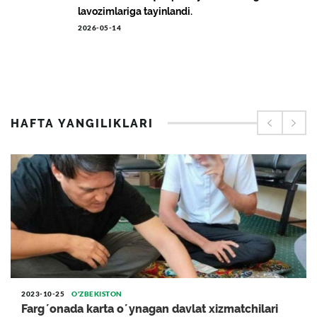
lavozimlariga tayinlandi.
2026-05-14
Koreyaga ishga yuborish bilan bogʻliq
korrupsion sxema fosh etildi
2026-05-14
Haj-2026: O‘zbekiston aeroportlaridan 15
HAFTA YANGILIKLARI
mingdan ortiq ziyoratchi kuzatiladi
2026-05-04
Saida Mirziyoyeva: “Vaziyatni shaxsan o‘zim
nazoratga oldim”
2026-04-30
Xorazm zaminining noyob merosi
2026-04-29
Saida Mirziyoeva Xonqa tumanida qarovsiz
2023-10-25
O'ZBEKISTON
tashlab qoʻyilgan bogʻchada boʻldi.
Fargʼonada karta oʼynagan davlat xizmatchilari
2026-04-27