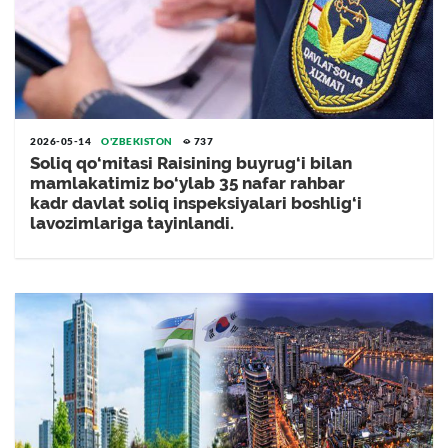
2026-05-14
O'ZBEKISTON
737
Soliq qo‘mitasi Raisining buyrug‘i bilan
mamlakatimiz bo‘ylab 35 nafar rahbar
kadr davlat soliq inspeksiyalari boshlig‘i
lavozimlariga tayinlandi.