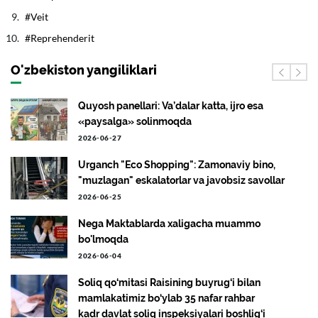
Veit
Reprehenderit
O'zbekiston yangiliklari
Quyosh panellari: Va’dalar katta, ijro esa
«paysalga» solinmoqda
2026-06-27
Urganch "Eco Shopping": Zamonaviy bino,
"muzlagan" eskalatorlar va javobsiz savollar
2026-06-25
Nega Maktablarda xaligacha muammo
bo'lmoqda
2026-06-04
Soliq qo‘mitasi Raisining buyrug‘i bilan
mamlakatimiz bo‘ylab 35 nafar rahbar
kadr davlat soliq inspeksiyalari boshlig‘i